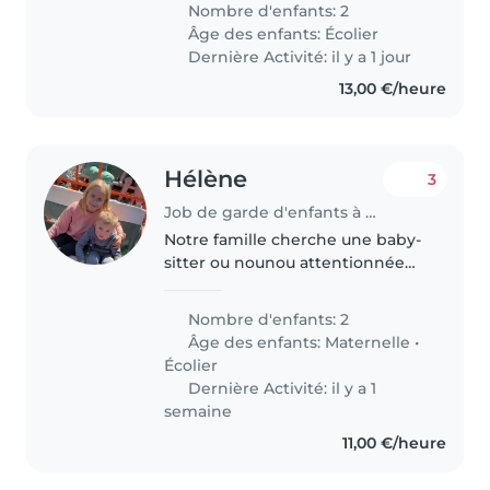
Nombre d'enfants: 2
domicile sur Terville. Je cherche
Âge des enfants:
Écolier
idéalement une personne
Dernière Activité: il y a 1 jour
disponible..
13,00 €/heure
Hélène
3
Job de garde d'enfants à Tagolsheim
Notre famille cherche une baby-
sitter ou nounou attentionnée
pour s'occuper de nos 2 enfants,
un enfant d'âge préscolaire et un
Nombre d'enfants: 2
écolier. Vous saurez vous adapter
Âge des enfants:
Maternelle
•
à leur énergie et..
Écolier
Dernière Activité: il y a 1
semaine
11,00 €/heure