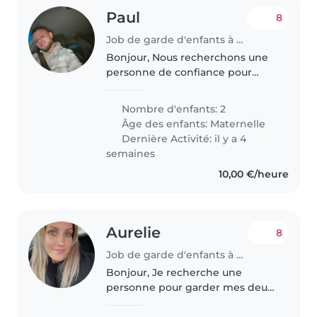
Paul
8
Job de garde d'enfants à Taponnat
Bonjour, Nous recherchons une
personne de confiance pour
garder notre enfant de manière
ponctuelle, principalement en
Nombre d'enfants: 2
soirée et certains week-ends.
Âge des enfants:
Maternelle
Nous souhaitons trouver une
Dernière Activité: il y a 4
personne..
semaines
10,00 €/heure
Aurelie
8
Job de garde d'enfants à Terville
Bonjour, Je recherche une
personne pour garder mes deux
enfants de 6 et 9 ans à partir de
la rentrée scolaire, à mon