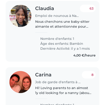
Claudia
63
Emploi de nounous à Nantes
Nous cherchons une baby-sitter
aimante et attentionnée pour
notre enfant de 2,ans et 4 mois. Il
est curieux, affectueux et très
Nombre d'enfants: 1
amusant. Nous préférons que la
Âge des enfants:
Bambin
baby-sitter vienne à..
Dernière Activité: il y a 1 mois
4,00 €/heure
Carina
8
Job de garde d'enfants à Saint-Genis-Pouilly
Hi! Loving parents to an almost
1y old looking for a nanny (about
30 hours a week, negotiable) to
keep baby at home a while
Nombre d'enfants: 1