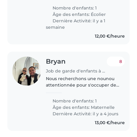
pour partager des moments
Nombre d'enfants: 1
ludiques. Disponible à domicile,
Âge des enfants:
Écolier
en confiance !
Dernière Activité: il y a 1
semaine
12,00 €/heure
Bryan
8
Job de garde d'enfants à Saint-Victor-de-Cessieu
Nous recherchons une nounou
attentionnée pour s'occuper de
notre fille de 4 ans, une semaine
sur deux les week-ends, à notre
Nombre d'enfants: 1
domicile. Elle est douce, curieuse
Âge des enfants:
Maternelle
et pleine de joie de..
Dernière Activité: il y a 4 jours
13,00 €/heure