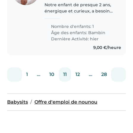
Notre enfant de presque 2 ans,
énergique et curieux, a besoin
d'une Baby-sitter, Nounou ou
Assistante maternelle gentille et
Nombre d'enfants: 1
attentionnée pour s'occuper
Âge des enfants:
Bambin
d'elle chez nous. Une personne..
Dernière Activité: hier
9,00 €/heure
1
...
10
11
12
...
28
Babysits
Offre d'emploi de nounou