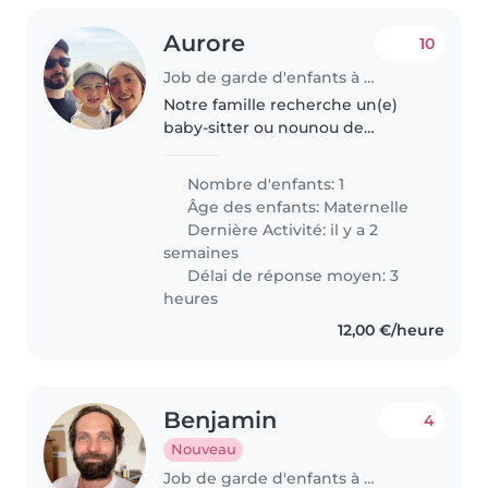
Aurore
10
Job de garde d'enfants à Labastide-d'Armagnac
Notre famille recherche un(e)
baby-sitter ou nounou de
confiance pour s'occuper de
notre enfant de 4 ans. Notre
Nombre d'enfants: 1
petit est curieux, amical et plutôt
Âge des enfants:
Maternelle
calme. Il a des soucis
Dernière Activité: il y a 2
alimentaires..
semaines
Délai de réponse moyen: 3
heures
12,00 €/heure
Benjamin
4
Nouveau
Job de garde d'enfants à Saint-Gratien