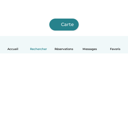
Carte
Accueil
Rechercher
Réservations
Messages
Favoris
Français
Comment ça marche
Aide
Conditions et confidentialité
Tarifs
Coordonnées de l'entreprise