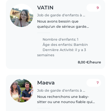
VATIN
9
Job de garde d'enfants à Sermoise-sur-Loire
Nous avons besoin que
quelqu'un de sérieux garde
notre petite fille,Merci de nous
contacter, vous pourrez manger
Nombre d'enfants: 1
à la maison 😊
Âge des enfants:
Bambin
Dernière Activité: il y a 3
semaines
8,00 €/heure
Maeva
7
Job de garde d'enfants à Petite-Rosselle
Nous recherchons une baby-
sitter ou une nounou fiable qui
pourra prendre soin de notre fils