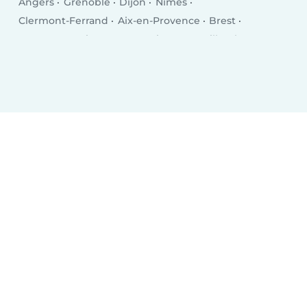
Angers
Grenoble
Dijon
Nîmes
Clermont-Ferrand
Aix-en-Provence
Brest
Le Mans
Amiens
Tours
Limoges
Villeurbanne
Besançon
Metz
Orléans
Mulhouse
Montreuil
Perpignan
Caen
Boulogne-Billancourt
Nancy