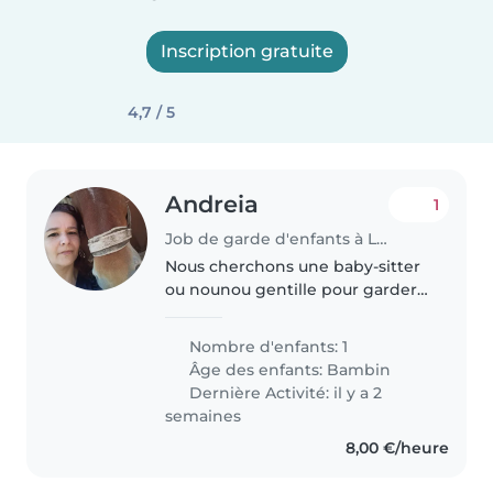
Inscription gratuite
4,7 / 5
Andreia
1
Job de garde d'enfants à La Garde-Freinet
Nous cherchons une baby-sitter
ou nounou gentille pour garder
notre enfant de 3 ans, bavarde et
pleine d'énergie. Disponible à
Nombre d'enfants: 1
partir de 6h30, les jeudi vendredi
Âge des enfants:
Bambin
et 7h le mercredi..
Dernière Activité: il y a 2
semaines
8,00 €/heure