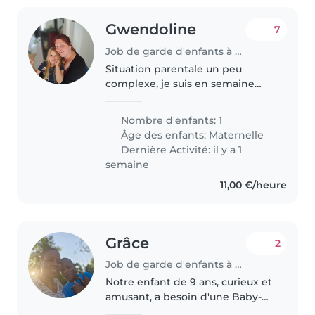
Gwendoline
7
Job de garde d'enfants à Sedan
Situation parentale un peu
complexe, je suis en semaine
seule avec ma fille de 5 ans et
travail comme auxiliaire de vie.
Nombre d'enfants: 1
Nous avons 3 chats et 1 chien. Je
Âge des enfants:
Maternelle
cherche donc quelqu'un de..
Dernière Activité: il y a 1
semaine
11,00 €/heure
Grâce
2
Job de garde d'enfants à Neufchâteau
Notre enfant de 9 ans, curieux et
amusant, a besoin d'une Baby-
sitter / Nounou bienveillante