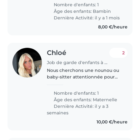
unique âgé de 2 ans. Il est
Nombre d'enfants: 1
énergique, curieux et créatif.
Âge des enfants:
Bambin
Nous aimerions que la personne..
Dernière Activité: il y a 1 mois
8,00 €/heure
Chloé
2
Job de garde d'enfants à Sarlat-la-Canéda
Nous cherchons une nounou ou
baby-sitter attentionnée pour
notre petit garçon d'âge
préscolaire, vif et créatif. Une
Nombre d'enfants: 1
présence rassurante pour
Âge des enfants:
Maternelle
partager des jeux et des
Dernière Activité: il y a 3
histoires. N'hésitez..
semaines
10,00 €/heure