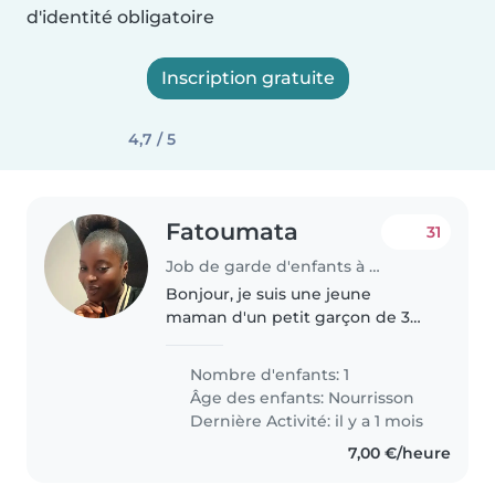
d'identité obligatoire
Inscription gratuite
4,7 / 5
Fatoumata
31
Job de garde d'enfants à Clermont-Ferrand
Bonjour, je suis une jeune
maman d'un petit garçon de 3
mois. Nous sommes une famille
calme, respectueuse et
Nombre d'enfants: 1
bienveillante. Je recherche une
Âge des enfants:
Nourrisson
personne de confiance, douce et
Dernière Activité: il y a 1 mois
attentionnée..
7,00 €/heure