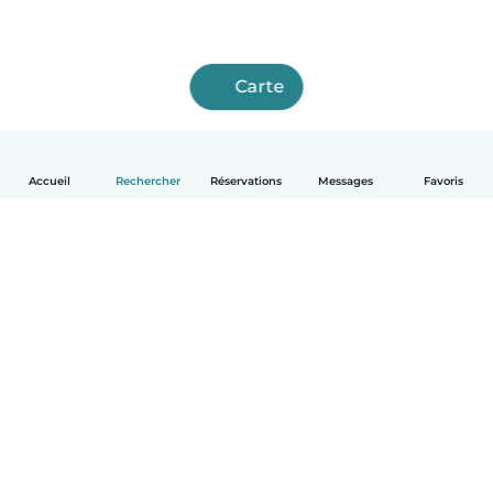
Carte
Accueil
Rechercher
Réservations
Messages
Favoris
Français
Comment ça marche
Aide
Conditions et confidentialité
Tarifs
Coordonnées de l'entreprise