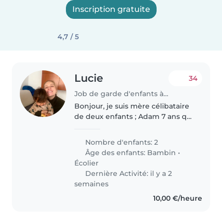
Inscription gratuite
4,7 / 5
Lucie
34
Job de garde d'enfants à Fréjus
Bonjour, je suis mère célibataire
de deux enfants ; Adam 7 ans qui
est très intelligent et assez
timide. Il passe la plupart de son
Nombre d'enfants: 2
temps à lire et à s'occuper de sa
Âge des enfants:
Bambin
•
sœur. Et Jennah..
Écolier
Dernière Activité: il y a 2
semaines
10,00 €/heure