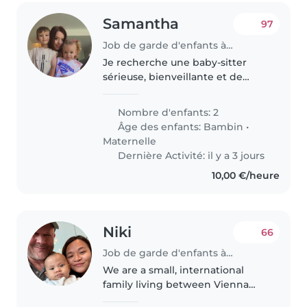
Samantha
97
Job de garde d'enfants à Fréjus
Je recherche une baby-sitter
sérieuse, bienveillante et de
confiance pour s'occuper
ponctuellement de mes deux
Nombre d'enfants: 2
enfants âgés de 4 ans et 2 ans.
Âge des enfants:
Bambin
•
Les besoins concerneront des
Maternelle
horaires..
Dernière Activité: il y a 3 jours
10,00 €/heure
Niki
66
Job de garde d'enfants à Fréjus
We are a small, international
family living between Vienna
and Dubai. Niki (53, Austrian) and