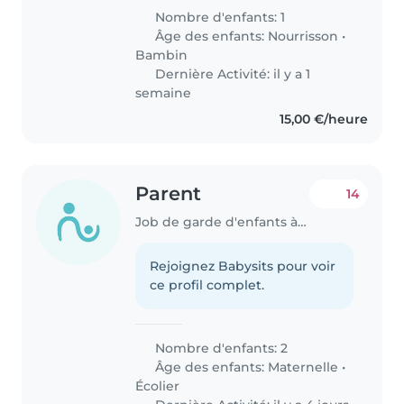
Kate (33, Filipina) are the proud
Nombre d'enfants: 1
parents of our first child,
Âge des enfants:
Nourrisson
•
Stanislaus, who is five..
Bambin
Dernière Activité: il y a 1
semaine
15,00 €/heure
Parent
14
Job de garde d'enfants à Fréjus
Rejoignez Babysits pour voir
ce profil complet.
Nombre d'enfants: 2
Âge des enfants:
Maternelle
•
Écolier