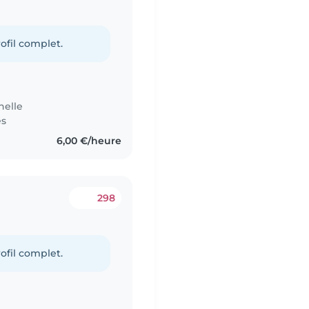
g
ofil complet.
nelle
es
6,00 €/heure
298
g
ofil complet.