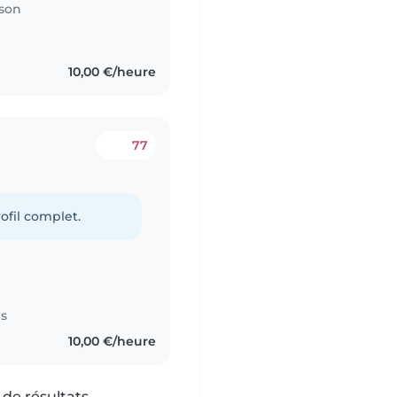
sson
10,00 €/heure
77
g
ofil complet.
es
10,00 €/heure
de résultats.