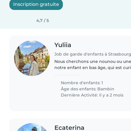
Inscription gratuite
4,7 / 5
Yuliia
Job de garde d'enfants à Strasbour
Nous cherchons une nounou ou une 
notre enfant en bas âge, qui est curi
de vie. Notre famille parle plusieurs
parlez anglais,..
Nombre d'enfants: 1
Âge des enfants:
Bambin
Dernière Activité: il y a 2 mois
Ecaterina