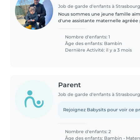
Job de garde d'enfants à Strasbour
Nous sommes une jeune famille aim
d'une assistante maternelle agréée p
petit Raphaël, âgé d'1 an, à temps plein. Repren
travail en laissant..
Nombre d'enfants: 1
Âge des enfants:
Bambin
Dernière Activité: il y a 3 mois
Parent
Job de garde d'enfants à Strasbour
Rejoignez Babysits pour voir ce pr
Nombre d'enfants: 2
Âge des enfants:
Bambin
•
Mater