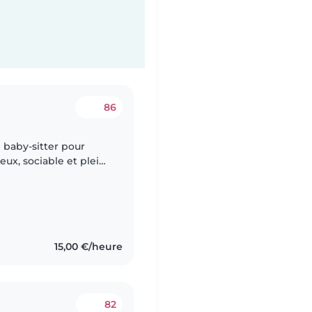
86
g
baby-sitter pour
eux, sociable et plein
 langues, donc si vous
15,00 €/heure
82