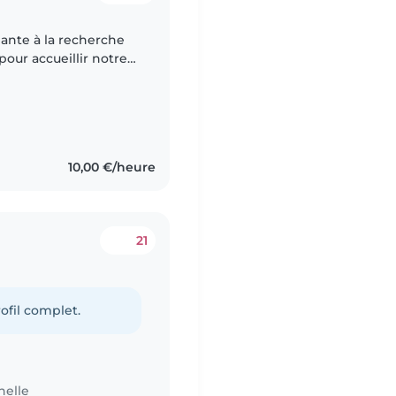
g
ante à la recherche
our accueillir notre
dre le
10,00 €/heure
21
g
ofil complet.
nelle