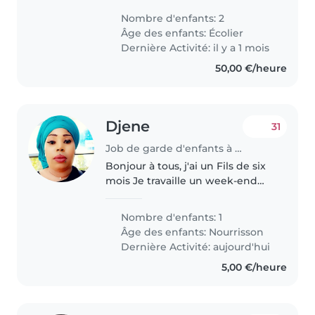
nos deux enfants en âge d'aller à
Nombre d'enfants: 2
l'école. Nos enfants sont
Âge des enfants:
Écolier
amicaux, intelligents et
Dernière Activité: il y a 1 mois
affectueux...
50,00 €/heure
Djene
31
Job de garde d'enfants à Paris
Bonjour à tous, j'ai un Fils de six
mois Je travaille un week-end
sur deux, j'ai des repos dans la
semaine la personne ne travaille
Nombre d'enfants: 1
pas tous les jours la personne
Âge des enfants:
Nourrisson
travaille un week-end..
Dernière Activité: aujourd'hui
5,00 €/heure