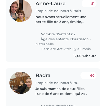
Anne-Laure
51
Emploi de nounous à Paris
Nous avons actuellement une
petite fille de 3 ans, timide,
curieuse et très bavarde, et la
deuxième doit naître d'ici
Nombre d'enfants: 2
quelques semaines. Nous
Âge des enfants:
Nourrisson
•
recherchons une nounou pour
Maternelle
s'occuper..
Dernière Activité: il y a 1 mois
12,00 €/heure
Badra
60
Emploi de nounous à Paris
Je suis maman de deux filles,
l'une de 6 ans et demi qui va
passer en CE1, et l'autre de 4 ans
et demi qui est en grande
Nombre d'enfants: 2