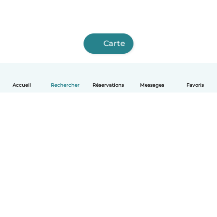
Carte
Accueil
Rechercher
Réservations
Messages
Favoris
Français
Comment ça marche
Aide
Conditions et confidentialité
Tarifs
Coordonnées de l'entreprise