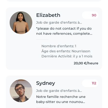
Elizabeth
90
Job de garde d'enfants à Paris
*please do not contact if you do
not have references, completed
education or professional
experience in child care* Hello!
Nombre d'enfants: 1
I'm a Mexican-American living in
Âge des enfants:
Nourrisson
Paris with my husband and..
Dernière Activité: il y a 1 mois
20,00 €/heure
Sydney
112
Job de garde d'enfants à Paris
Notre famille recherche une
baby-sitter ou une nounou
attentionnée pour s'occuper de