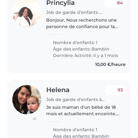
Princylia
84
Job de garde d'enfants à Paris
Bonjour, Nous recherchons une
personne de confiance pour la
garde de notre fille de 10 mois.
Merci de nous contacter A très
Nombre d'enfants: 1
bientôt
Âge des enfants:
Bambin
Dernière Activité: il y a 1 mois
10,00 €/heure
Helena
93
Job de garde d'enfants à Paris
Je suis maman d'un bébé de 18
mois et actuellement enceinte.
(2)
Je recherche une personne
douce et bienveillante pour
Nombre d'enfants: 1
m'aider à s'occuper de mon
Âge des enfants:
Bambin