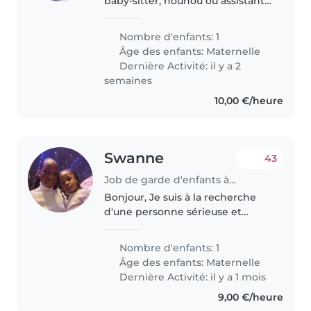
baby-sitter, nounou ou assistante
maternelle de confiance pour
s'occuper de notre enfant de 4
Nombre d'enfants: 1
ans. Nous cherchons quelqu'un
Âge des enfants:
Maternelle
de débrouillard, qui se sente..
Dernière Activité: il y a 2
semaines
10,00 €/heure
Swanne
43
Job de garde d'enfants à Paris
Bonjour, Je suis à la recherche
d'une personne sérieuse et
bienveillante pour ma fille qui
fera sa première rentrée en
Nombre d'enfants: 1
maternelle en septembre 2026 à
Âge des enfants:
Maternelle
l'école située rue Simon Bolivar..
Dernière Activité: il y a 1 mois
9,00 €/heure