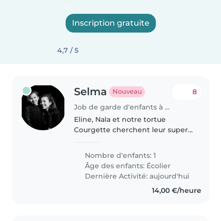
Inscription gratuite
4,7 / 5
Selma
8
Nouveau
Job de garde d'enfants à Paris
Eline, Nala et notre tortue
Courgette cherchent leur super
copilote ! 🐶🐢🎒 Bonjour ! Nous
recherchons une personne
Nombre d'enfants: 1
fiable, douce, ponctuelle et
Âge des enfants:
Écolier
pleine de bonne humeur pour
Dernière Activité: aujourd'hui
accompagner..
14,00 €/heure