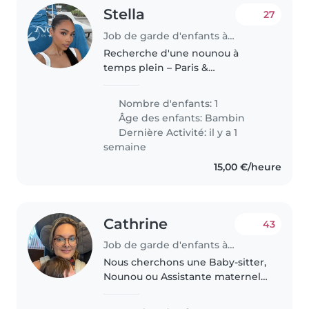
Stella
27
Job de garde d'enfants à Paris
Recherche d'une nounou à
temps plein – Paris &
déplacements Je suis à la
recherche d'une nounou à
Nombre d'enfants: 1
temps plein pour mon fils de 2
Âge des enfants:
Bambin
ans. Nous vivons entre Paris et
Dernière Activité: il y a 1
l'étranger. En règle..
semaine
15,00 €/heure
Cathrine
43
Job de garde d'enfants à Paris
Nous cherchons une Baby-sitter,
Nounou ou Assistante maternelle
fiable pour s'occuper de notre
bébé de 11 mois pour 1 semaine