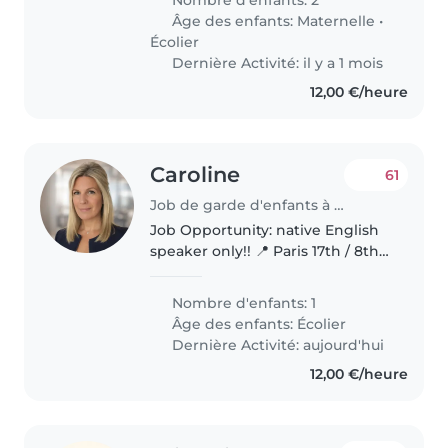
section maternelle. Nous
Âge des enfants:
Maternelle
•
sommes une famille joyeuse,
Écolier
attentive,..
Dernière Activité: il y a 1 mois
12,00 €/heure
Caroline
61
Job de garde d'enfants à Paris
Job Opportunity: native English
speaker only!! 📍 Paris 17th / 8th
📅 Starting September 2026 ⏰
Hours: Flexible, to be discussed
Nombre d'enfants: 1
based on your availability We are
Âge des enfants:
Écolier
looking for a native..
Dernière Activité: aujourd'hui
12,00 €/heure