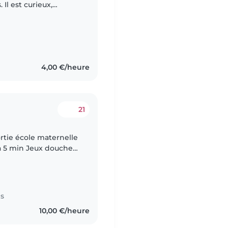
Il est curieux,
éférons que la baby-
4,00 €/heure
21
rtie école maternelle
 à 5 min Jeux douche
es
10,00 €/heure