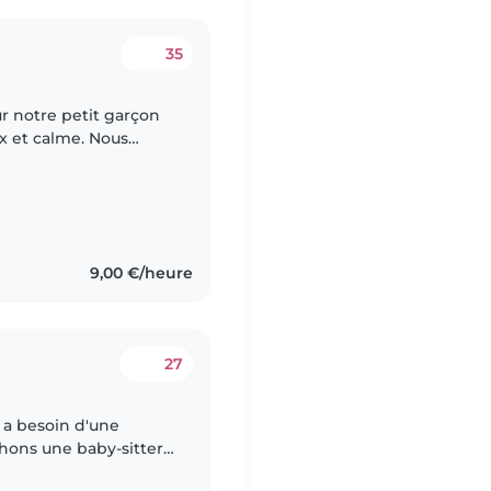
35
r notre petit garçon
ux et calme. Nous
enir à notre domicile.
9,00 €/heure
27
 a besoin d'une
chons une baby-sitter
 de notre bambin de