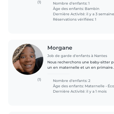
1an , à la maison.
(1)
Nombre d'enfants: 1
Âge des enfants:
Bambin
Dernière Activité: il y a 3 semain
Réservations vérifiées: 1
Morgane
Job de garde d'enfants à Nantes
Nous recherchons une baby-sitter p
un en maternelle et un en primaire.
amusants, bavards et affectueux. Ma grande de 8 ans
s'appelle Thalia elle..
(1)
Nombre d'enfants: 2
Âge des enfants:
Maternelle
•
Éco
Dernière Activité: il y a 1 mois