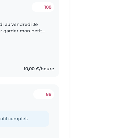
108
 au vendredi Je
r garder mon petit
u lundi au vendredi.
10,00 €/heure
88
ofil complet.