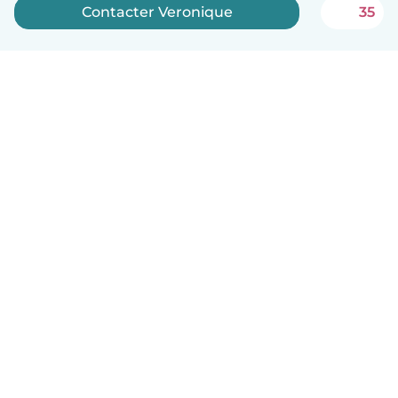
Contacter Veronique
35
Français
Comment ça marche
Aide
Conditions et confidentialité
Tarifs
Coordonnées de l'entreprise
Babysits pour les entreprises
Les normes communautaires