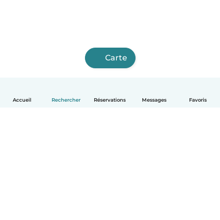
Carte
Accueil
Rechercher
Réservations
Messages
Favoris
Français
Comment ça marche
Aide
Conditions et confidentialité
Tarifs