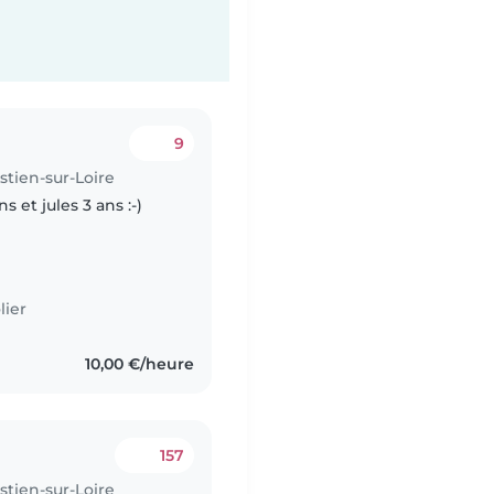
9
stien-sur-Loire
s et jules 3 ans :-)
lier
10,00 €/heure
157
stien-sur-Loire