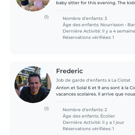
baby sitter for this evening. The kid
we will be beside our house for dinn
(1)
Nombre d'enfants: 3
Âge des enfants:
Nourrisson
•
Ba
Dernière Activité: il y a 4 semain
Réservations vérifiées: 1
Frederic
Job de garde d'enfants à La Ciotat
Anton et Solal 6 et 9 ans sont à la Cio
vacances scolaires. Il arrive que no
baby-sitter de temps en temps
(1)
Nombre d'enfants: 2
Âge des enfants:
Écolier
Dernière Activité: il y a 1 jour
Réservations vérifiées: 1