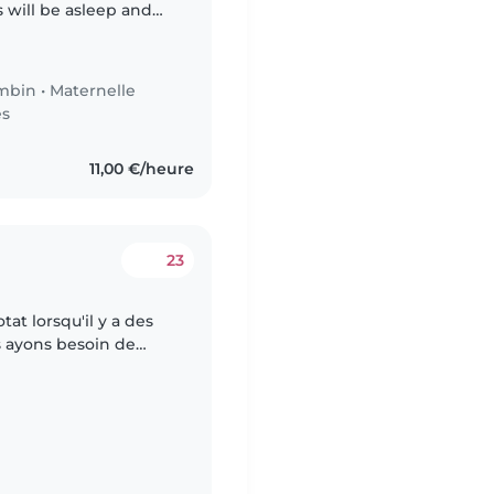
s will be asleep and
er.
mbin
•
Maternelle
es
11,00 €/heure
23
tat lorsqu'il y a des
us ayons besoin de