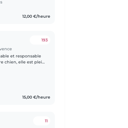
es
12,00 €/heure
193
ovence
able et responsable
re chien, elle est plein
jouer et explorer,
15,00 €/heure
11