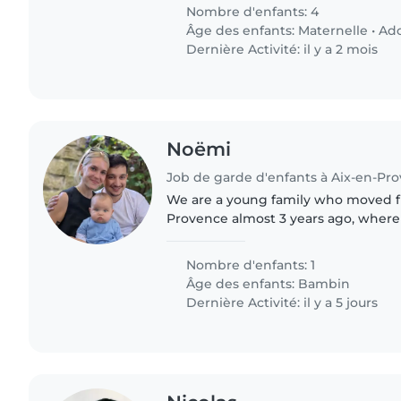
Nombre d'enfants: 4
Âge des enfants:
Maternelle
•
Ado
Dernière Activité: il y a 2 mois
Noëmi
Job de garde d'enfants à Aix-en-Pr
We are a young family who moved fr
Provence almost 3 years ago, wher
Nora. She is now one and a half year
outgoing once..
Nombre d'enfants: 1
Âge des enfants:
Bambin
Dernière Activité: il y a 5 jours