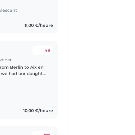
lescent
11,00 €/heure
49
ovence
om Berlin to Aix en
e we had our daughter
s old, very curious and
10,00 €/heure