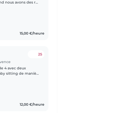
nd nous avons des rdv
er se sera minimum 4
15,00 €/heure
25
ovence
by sitting de manière
ont âgés de 2 et demi.
12,00 €/heure