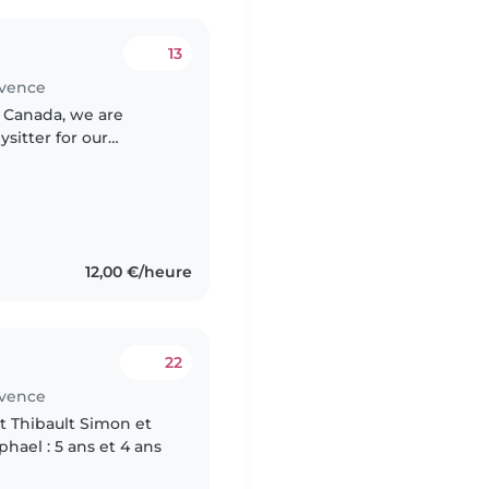
13
ovence
sitter for our
 immersion at home.
12,00 €/heure
22
ovence
et Thibault Simon et
phael : 5 ans et 4 ans