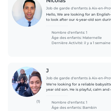
Nicolas
Job de garde d'enfants à Aix-en-Pr
Hello, We are looking for an English-speaking babysitter
to look after our 4-year-old son duri
You will need to pick him up from 
(5:20 p.m. to..
Nombre d'enfants: 1
Âge des enfants:
Maternelle
Dernière Activité: il y a 1 semaine
J
Job de garde d'enfants à Aix-en-Pr
We're looking for a reliable babysitte
year old son. He is playful, calm and 
energy, so someone who can engag
activities and..
(1)
Nombre d'enfants: 1
Âge des enfants:
Bambin