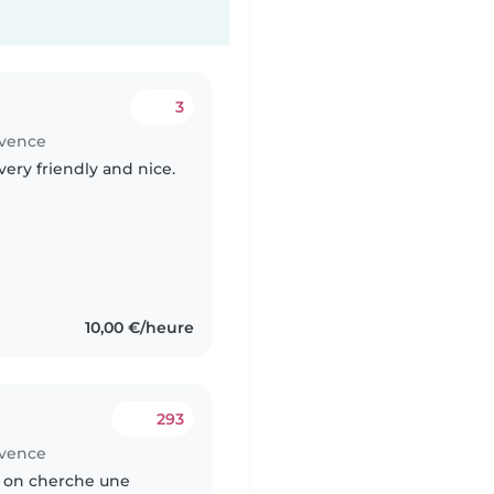
3
ovence
ery friendly and nice.
10,00 €/heure
293
ovence
 on cherche une