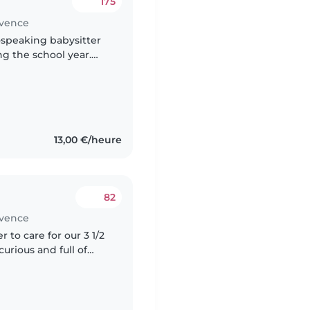
175
ovence
ng the school year.
school on Mondays
13,00 €/heure
82
ovence
r to care for our 3 1/2
curious and full of
e them in fun