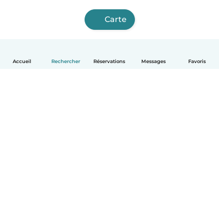
Carte
Accueil
Rechercher
Réservations
Messages
Favoris
Français
Comment ça marche
Aide
Conditions et confidentialité
Tarifs
Coordonnées de l'entreprise
Babysits pour les entreprises