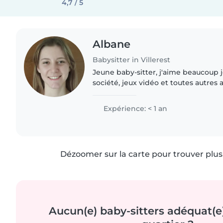
4,7 / 5
Albane
Babysitter in Villerest
Jeune baby-sitter, j'aime beaucoup 
société, jeux vidéo et toutes autres activit
disponible les soirs si vous avez be
vos enfants.
Expérience: < 1 an
Dézoomer sur la carte pour trouver plus 
Aucun(e) baby-sitters adéquat(e