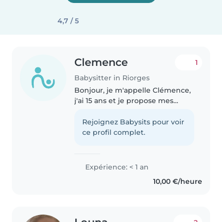
4,7 / 5
Clemence
1
Babysitter in Riorges
Bonjour, je m'appelle Clémence,
j'ai 15 ans et je propose mes
services de baby-sitting en vue
d'acquérir de l'expérience pour
Rejoignez Babysits pour voir
mon projet d'échange culturel
ce profil complet.
de fille au-pair à ma majority...
Expérience: < 1 an
10,00 €/heure