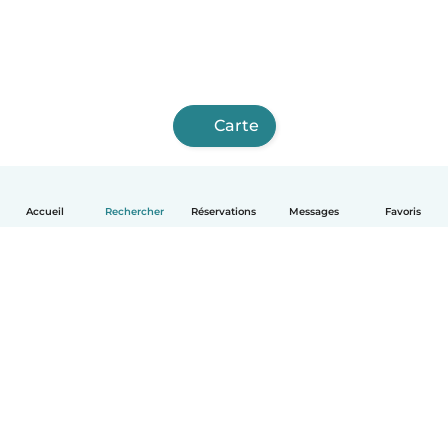
Carte
Accueil
Rechercher
Réservations
Messages
Favoris
Français
Comment ça marche
Aide
Conditions et confidentialité
Tarifs