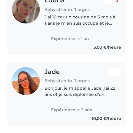
Louna
2
Babysitter in Riorges
J'ai 10 cousin cousine de 6 mois à
11ans je m'en suis occupé et je
m’en occupe encore Je suis en
CAP petite enfance J'ai fait plein
Expérience: < 1 an
de stage en crèche et en école
3,00 €/heure
maternelle Je..
Jade
Babysitter in Riorges
Bonjour, je m'appelle Jade, j'ai 22
ans et je suis diplômée d'un
Master MEEF (métiers de
l'enseignement) et j'ai été
Expérience: > 2 ans
maîtresse en alternance d'une
10,00 €/heure
classe de PS-MS pour ma
dernière..