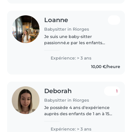
Loanne
Babysitter in Riorges
Je suis une baby-sitter
passionné.e par les enfants
depuis 3 ans. Mon bac pro SAPÂT
et ma future formation d'aide-
Expérience: > 3 ans
soignante renforcent mon
10,00 €/heure
attention et ma patience pour
accompagner..
Deborah
1
Babysitter in Riorges
Je possède 4 ans d'expérience
auprès des enfants de 1 an à 15
ans grâce à mon expérience
professionnel dans différentes
Expérience: > 3 ans