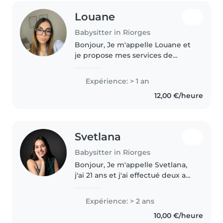
Louane
Babysitter in Riorges
Bonjour, Je m'appelle Louane et
je propose mes services de
baby-sitting. Je suis une
personne sérieuse, responsable,
Expérience: > 1 an
ponctuelle et bienveillante.
12,00 €/heure
J'apprécie le contact avec les
enfants..
Svetlana
Babysitter in Riorges
Bonjour, Je m'appelle Svetlana,
j'ai 21 ans et j'ai effectué deux ans
d'études d'éducatrice de jeunes
enfants à Firminy. J'ai donc des
Expérience: > 2 ans
connaissances spécifiques sur le
10,00 €/heure
jeune enfant...