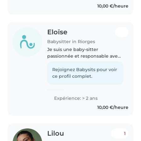
structures. J'ai un baccalauréat
10,00 €/heure
professionnel Services à la..
Eloïse
Babysitter in Riorges
Je suis une baby-sitter
passionnée et responsable avec
plusieurs années d'expérience
auprès des enfants de tous âges,
Rejoignez Babysits pour voir
des bébés aux écoliers. Parmi
ce profil complet.
mes compétences figurent le
dessin,..
Expérience: > 2 ans
10,00 €/heure
Lilou
1