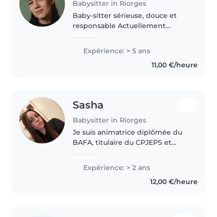
Babysitter in Riorges
Baby-sitter sérieuse, douce et
responsable Actuellement
étudiante en licence de
psychologie (avec des cours en
Expérience: > 5 ans
sciences de l'éducation et en
11,00 €/heure
développement de l'enfant), je
propose..
Sasha
Babysitter in Riorges
Je suis animatrice diplômée du
BAFA, titulaire du CPJEPS et
actuellement en formation
BPJEPS. J'ai également le permis
Expérience: > 2 ans
de conduire. Passionnée par le
12,00 €/heure
travail auprès des enfants, j'aime..