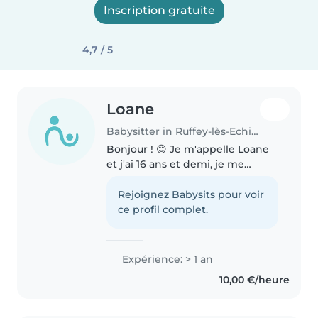
Inscription gratuite
4,7 / 5
Loane
Babysitter in Ruffey-lès-Echirey
Bonjour ! 😊 Je m'appelle Loane
et j'ai 16 ans et demi, je me
propose pour faire du baby-
sitting. Je suis actuellement en
Rejoignez Babysits pour voir
conduite accompagnée, j'aurai le
ce profil complet.
permis d'ici novembre et je..
Expérience: > 1 an
10,00 €/heure