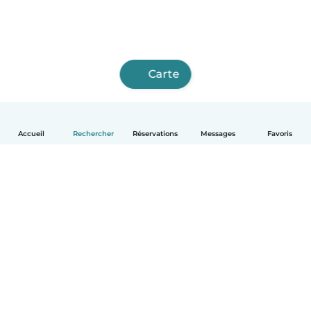
Carte
Accueil
Rechercher
Réservations
Messages
Favoris
Français
Comment ça marche
Aide
Conditions et confidentialité
Tarifs
Coordonnées de l'entreprise