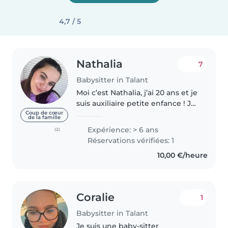
4,7 / 5
Nathalia
7
Babysitter in Talant
Moi c’est Nathalia, j’ai 20 ans et je
suis auxiliaire petite enfance ! Je
suis diplômée du CAP petite
Coup de cœur
de la famille
enfance que j’ai réalisé en
Expérience: > 6 ans
(2)
alternance au sein d’une micro
Réservations vérifiées: 1
crèche. J’ai beaucoup..
10,00 €/heure
Coralie
1
Babysitter in Talant
Je suis une baby-sitter