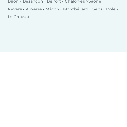
Dijon
Besançon
Belfort
Chalon-sur-Saône
Nevers
Auxerre
Mâcon
Montbéliard
Sens
Dole
Le Creusot