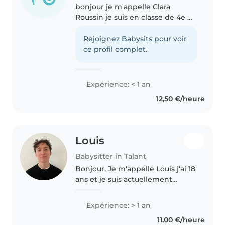
bonjour je m'appelle Clara
Roussin je suis en classe de 4e et
cherche des petits job pour me
faire quelque sous , dans le
Rejoignez Babysits pour voir
domaine de l'enfance j'ai pu faire
ce profil complet.
un stage en micro crèche.
Expérience: < 1 an
12,50 €/heure
Louis
Babysitter in Talant
Bonjour, Je m'appelle Louis j‘ai 18
ans et je suis actuellement
étudiant français à Francfort. Je
suis actuellement en vacances
Expérience: > 1 an
pour 6 semaines, ce qui permet
11,00 €/heure
de proposer mes services..