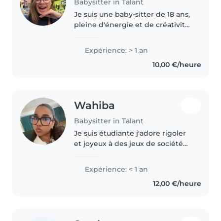
Babysitter in Talant
Je suis une baby-sitter de 18 ans,
pleine d'énergie et de créativité.
En plus d'avoir une expérience
professionnelle, j'ai beaucoup de
Expérience: > 1 an
pratique avec les enfants de tous
10,00 €/heure
âges, de bébé..
Wahiba
Babysitter in Talant
Je suis étudiante j'adore rigoler
et joyeux à des jeux de société
avec les enfants. J'aime
beaucoup lire aussi. J'ai de
Expérience: < 1 an
l'expérience avec les enfants de
12,00 €/heure
ma famille et quelque familles..