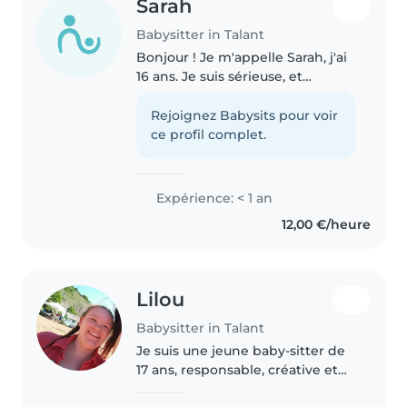
Sarah
Babysitter in Talant
Bonjour ! Je m'appelle Sarah, j'ai
16 ans. Je suis sérieuse, et
responsable, je propose des
gardes en soirée. J'ai l'habitude
Rejoignez Babysits pour voir
de m'occuper d'enfants,
ce profil complet.
notamment de mon petit frère
de..
Expérience: < 1 an
12,00 €/heure
Lilou
Babysitter in Talant
Je suis une jeune baby-sitter de
17 ans, responsable, créative et
attentive. J'ai 1 an d'expérience