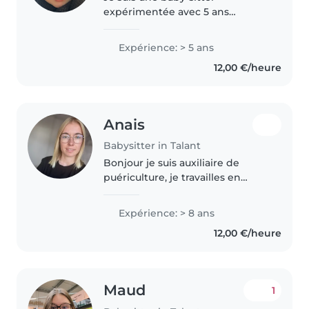
expérimentée avec 5 ans
d'expérience, capable de
s'occuper des bébés aux
Expérience: > 5 ans
adolescents. Calme, enthousiaste
12,00 €/heure
et responsable, je suis certifiée
en premiers secours..
Anais
Babysitter in Talant
Bonjour je suis auxiliaire de
puériculture, je travailles en
crèche depuis plus de 8 ans, je
suis passionné par mon métier
Expérience: > 8 ans
et par les enfants, je prendrais
12,00 €/heure
soin de vos petits bouts..
Maud
1