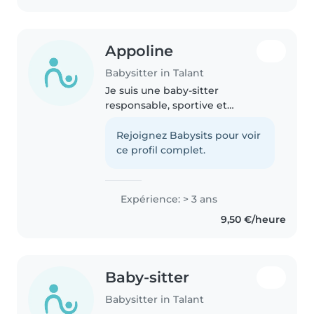
Appoline
Babysitter in Talant
Je suis une baby-sitter
responsable, sportive et
patiente, avec environ 4 ans
d'expérience dans la garde
Rejoignez Babysits pour voir
d'enfants de tous âges. J'ai
ce profil complet.
commencé par garder mes
frères et sœurs puis m'occuper..
Expérience: > 3 ans
9,50 €/heure
Baby-sitter
Babysitter in Talant