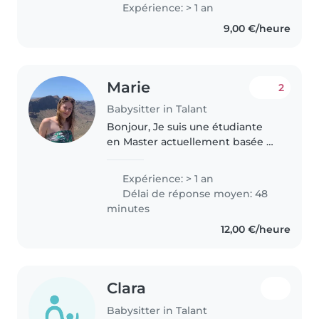
auprès des enfants de tous âges,
Expérience: > 1 an
des tout-petits aux adolescents.
9,00 €/heure
Je suis titulaire..
Marie
2
Babysitter in Talant
Bonjour, Je suis une étudiante
en Master actuellement basée à
Talant. J'ai de l'expérience dans
la garde d'enfants et j'aime
Expérience: > 1 an
passer du temps avec eux. Je
Délai de réponse moyen: 48
suis fiable, patiente et créative,..
minutes
12,00 €/heure
Clara
Babysitter in Talant