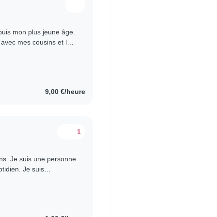
epuis mon plus jeune âge.
 avec mes cousins et les
j'ai..
9,00 €/heure
1
ans. Je suis une personne
tidien. Je suis
oursuivre ma vocation..