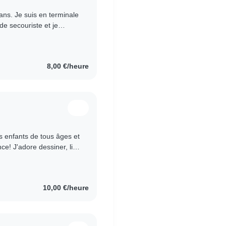
 ans. Je suis en terminale
de secouriste et je
 et 11 ans...
8,00 €/heure
s enfants de tous âges et
e! J'adore dessiner, lire
t jouer..
10,00 €/heure