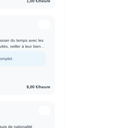
1,00 €/heure
 passer du temps avec les
tés, veiller à leur bien-
 . J’ai déjà..
complet.
8,00 €/heure
suis de nationalité