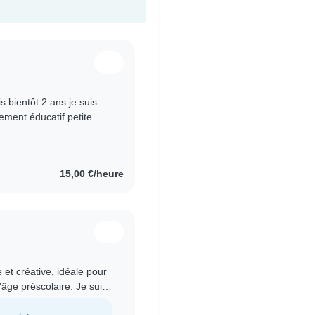
s bientôt 2 ans je suis
ment éducatif petite
 en crèche je..
15,00 €/heure
 et créative, idéale pour
âge préscolaire. Je suis
faire..