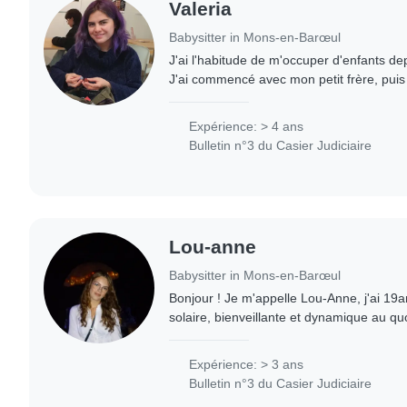
Valeria
Babysitter in Mons-en-Barœul
J'ai l'habitude de m'occuper d'enfants d
J'ai commencé avec mon petit frère, puis
enfants d'amis de ma famille. Par la suite, 
Expérience: > 4 ans
Bulletin n°3 du Casier Judiciaire
Lou-anne
Babysitter in Mons-en-Barœul
Bonjour ! Je m'appelle Lou-Anne, j'ai 19
solaire, bienveillante et dynamique au quo
actuellement en école d'infirmière pour p
Expérience: > 3 ans
Bulletin n°3 du Casier Judiciaire