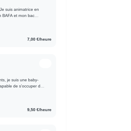
 Je suis animatrice en
on BAFA et mon bac
mille et pour des..
7,00 €/heure
ts, je suis une baby-
 capable de s'occuper des
s écoliers...
9,50 €/heure