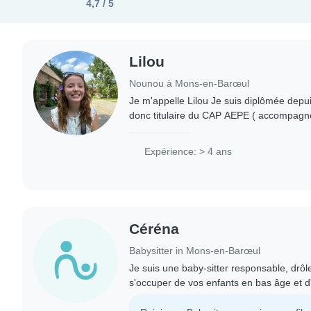
4,7 / 5
Lilou
Nounou à Mons-en-Barœul
Je m'appelle Lilou Je suis diplômée depui
donc titulaire du CAP AEPE ( accompagne
enfance ) j'ai été apprentie pendant 2 ans
Expérience: > 4 ans
Céréna
Babysitter in Mons-en-Barœul
Je suis une baby-sitter responsable, drôle
s'occuper de vos enfants en bas âge et d'
formée en premiers secours et j'aime lire, 