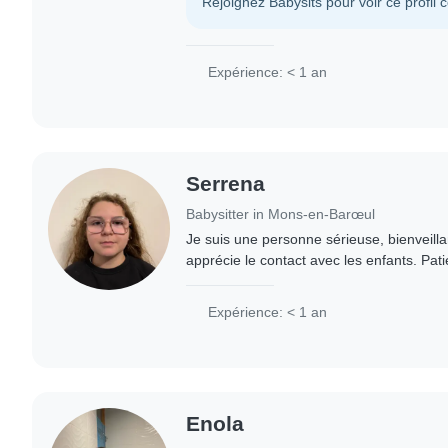
Rejoignez Babysits pour voir ce profil 
Expérience: < 1 an
Serrena
Babysitter in Mons-en-Barœul
Je suis une personne sérieuse, bienveilla
apprécie le contact avec les enfants. Pati
organisée, je sais m'adapter à leur âge et
Expérience: < 1 an
Enola