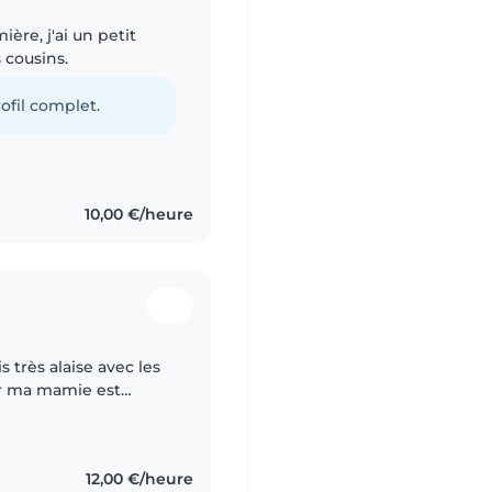
ière, j'ai un petit
 cousins.
ofil complet.
10,00 €/heure
is très alaise avec les
car ma mamie est
ts. Je suis ponctuel,
12,00 €/heure