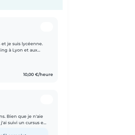
ing à Lyon et aux
r des enfants, les
10,00 €/heure
ns. Bien que je n'aie
'ai suivi un cursus en
 j'ai passer mon SST (