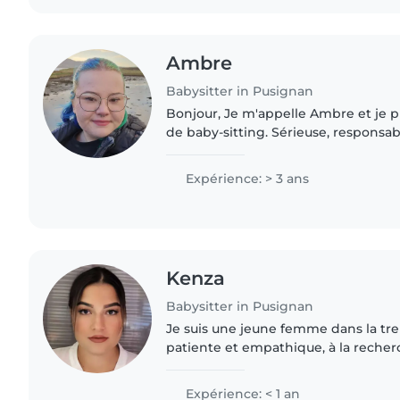
Ambre
Babysitter in Pusignan
Bonjour, Je m'appelle Ambre et je 
de baby-sitting. Sérieuse, responsab
j'aime m'occuper des enfants et veill
ainsi qu'à leur..
Expérience: > 3 ans
Kenza
Babysitter in Pusignan
Je suis une jeune femme dans la tre
patiente et empathique, à la reche
expérience en garde d'enfants. Je su
premiers secours et..
Expérience: < 1 an