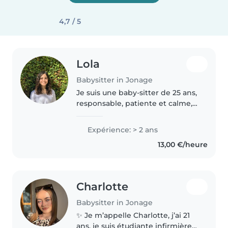
4,7 / 5
Lola
Babysitter in Jonage
Je suis une baby-sitter de 25 ans,
responsable, patiente et calme,
avec deux ans d'expérience en
garde d'enfants, principalement
Expérience: > 2 ans
avec les enfants d'âge
13,00 €/heure
préscolaire, les écoliers et..
Charlotte
Babysitter in Jonage
✨ Je m’appelle Charlotte, j’ai 21
ans, je suis étudiante infirmière