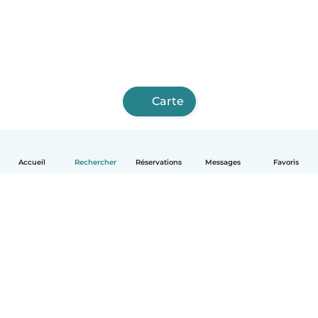
Carte
Accueil
Rechercher
Réservations
Messages
Favoris
Français
Comment ça marche
Aide
Conditions et confidentialité
Tarifs