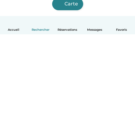
Carte
Accueil
Rechercher
Réservations
Messages
Favoris
Français
Comment ça marche
Aide
Conditions et confidentialité
Tarifs
Coordonnées de l'entreprise
Babysits pour les entreprises
Les normes communautaires