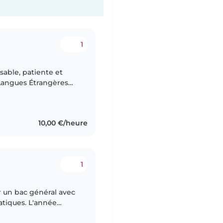
1
sable, patiente et
Langues Étrangères
e parle également
10,00 €/heure
1
ir un bac général avec
tiques. L'année
e année de médecine.