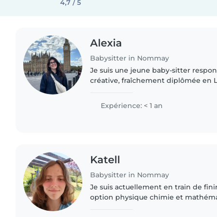
4,7 / 5
Alexia
Babysitter in Nommay
Je suis une jeune baby-sitter respon
créative, fraîchement diplômée en 
Appliquées (anglais et allemand). J
français, anglais,..
Expérience: < 1 an
Katell
Babysitter in Nommay
Je suis actuellement en train de fin
option physique chimie et mathéma
prochaine je vais faire ma premièr