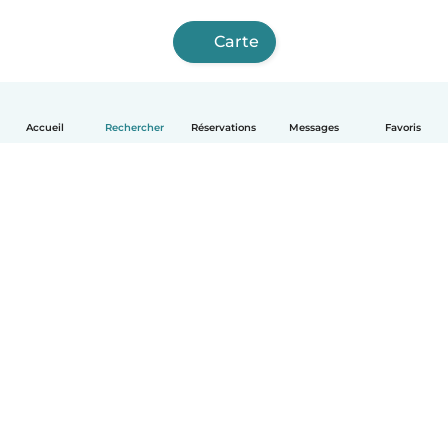
Carte
Accueil
Rechercher
Réservations
Messages
Favoris
Français
Comment ça marche
Aide
Conditions et confidentialité
Tarifs
Coordonnées de l'entreprise
Babysits pour les entreprises