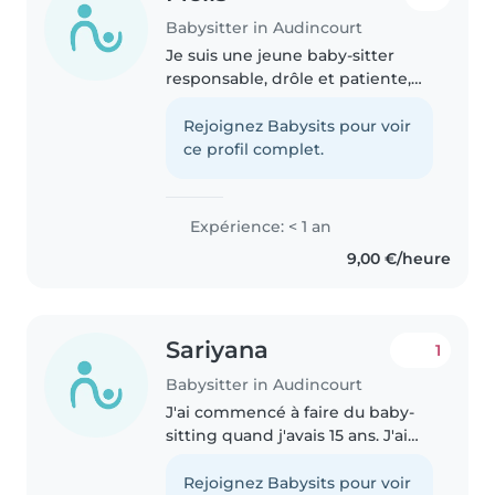
Babysitter in Audincourt
Je suis une jeune baby-sitter
responsable, drôle et patiente,
idéale pour s'occuper de vos
enfants en âge préscolaire et
Rejoignez Babysits pour voir
scolaire. Actuellement en
ce profil complet.
seconde professionnelle AGOrA
avec..
Expérience: < 1 an
9,00 €/heure
Sariyana
1
Babysitter in Audincourt
J'ai commencé à faire du baby-
sitting quand j'avais 15 ans. J'ai
gardé mes cousins, le frère d'un
ami et les enfants de mes
Rejoignez Babysits pour voir