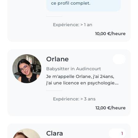
voisins. Pendant mon temps
ce profil complet.
libre, j'aimerais faire du baby-
sitting,..
Expérience: > 1 an
10,00 €/heure
Orlane
Babysitter in Audincourt
Je m'appelle Orlane, j'ai 24ans,
j'ai une licence en psychologie.
J'ai fais 1an de service civique en
école maternelle. Je travaille
Expérience: > 3 ans
dans l'optique d'obtenir mon
12,00 €/heure
concours pour être..
Clara
1