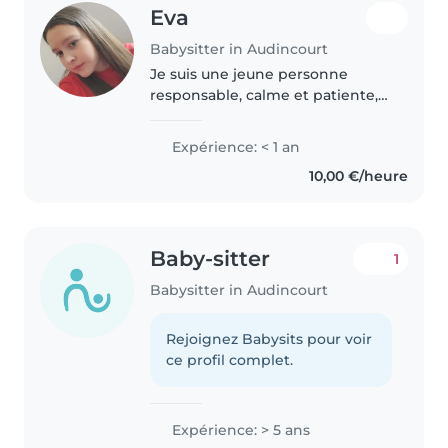
Eva
Babysitter in Audincourt
Je suis une jeune personne
responsable, calme et patiente,
idéale pour s'occuper de vos
enfants. Bien que je débute dans
Expérience: < 1 an
le domaine de la garde
10,00 €/heure
d'enfants, je suis passionnée par
les..
Baby-sitter
1
Babysitter in Audincourt
Rejoignez Babysits pour voir
ce profil complet.
Expérience: > 5 ans