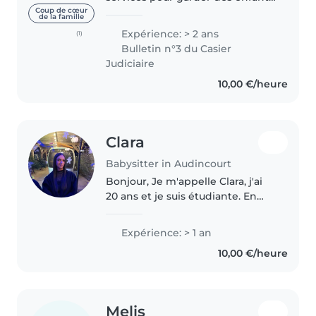
de tout âge. J’ai déjà fait deux
Coup de cœur
de la famille
stages en crèche, ce qui m’a
Expérience: > 2 ans
(1)
permis d’apprendre à bien
Bulletin n°3 du Casier
m’occuper d’eux. Sérieuse et
Judiciaire
attentionné..
10,00 €/heure
Clara
Babysitter in Audincourt
Bonjour, Je m'appelle Clara, j'ai
20 ans et je suis étudiante. En
parallèle de mes études, je
travaille en tant qu'aide à
Expérience: > 1 an
domicile, ce qui m'a permis de
10,00 €/heure
développer des qualités
essentielles..
Melis