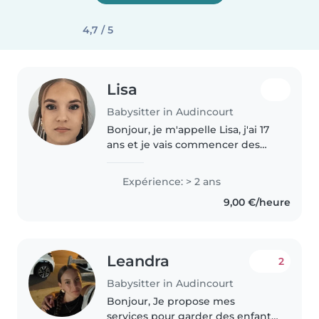
4,7 / 5
Lisa
Babysitter in Audincourt
Bonjour, je m'appelle Lisa, j'ai 17
ans et je vais commencer des
études supérieur en septembre .
Pendant ma scolarité j'ai pu
Expérience: > 2 ans
effectué 2 stages un en crèche
9,00 €/heure
et un en maternelle qui..
Leandra
2
Babysitter in Audincourt
Bonjour, Je propose mes
services pour garder des enfants