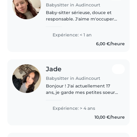
Babysitter in Audincourt
Baby-sitter sérieuse, douce et
responsable. J'aime m'occuper
des enfants, proposer des
activités (jeux, lecture, dessin) et
Expérience: < 1 an
veiller à leur sécurité. Formée
6,00 €/heure
aux premiers secours, à..
Jade
Babysitter in Audincourt
Bonjour ! J'ai actuellement 17
ans, je garde mes petites soeurs
âgées maintenant de 3 ans, 7
ans, et 11 ans, depuis mes 13 ans,
Expérience: > 4 ans
je suis responsable, et capable
10,00 €/heure
de faire toute sorte..