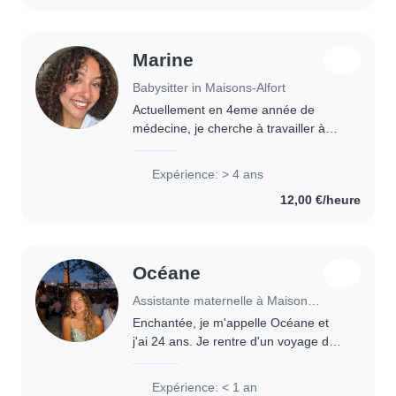
Marine
Babysitter in Maisons-Alfort
Actuellement en 4eme année de
médecine, je cherche à travailler à
côté de mes études et proposer mes
services en tant que baby-sitter!
Expérience: > 4 ans
Sérieuse, patiente et empathique,
12,00 €/heure
j'adore m'occuper..
Océane
Assistante maternelle à Maisons-Alfort
Enchantée, je m'appelle Océane et
j'ai 24 ans. Je rentre d'un voyage de
3 mois en Asie et je suis actuellement
au chômage. J'ai donc du temps libre
Expérience: < 1 an