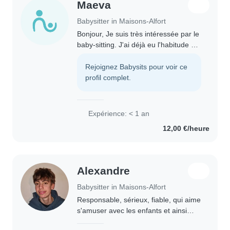
Maeva
Babysitter in Maisons-Alfort
Bonjour, Je suis très intéressée par le
baby-sitting. J'ai déjà eu l'habitude de
m'occuper de mes frères, sœurs ainsi
que de mes cousins et cousines,
Rejoignez Babysits pour voir ce
âgés de quelques mois jusqu'à..
profil complet.
Expérience: < 1 an
12,00 €/heure
Alexandre
Babysitter in Maisons-Alfort
Responsable, sérieux, fiable, qui aime
s'amuser avec les enfants et ainsi
imaginer des activités.