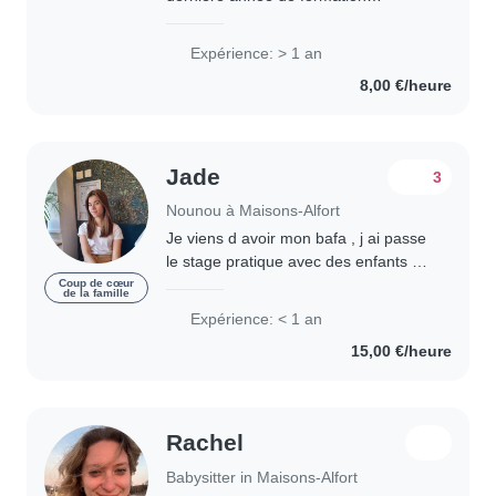
d'éducatrice spécialisée. J'ai le BAFA
et je travaille en tant qu'animatrice
Expérience: > 1 an
dans les centres de loisirs pendant..
8,00 €/heure
Jade
3
Nounou à Maisons-Alfort
Je viens d avoir mon bafa , j ai passe
le stage pratique avec des enfants de
martenelle , mais j ai deja fait
Coup de cœur
de la famille
beaucoup de baby-sitting avec des
Expérience: < 1 an
enfants de maternelles , primaire et..
15,00 €/heure
Rachel
Babysitter in Maisons-Alfort