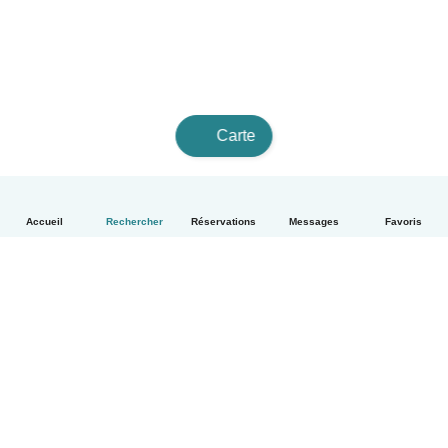
Carte
Accueil
Rechercher
Réservations
Messages
Favoris
Français
Comment ça marche
Aide
Conditions et confidentialité
Tarifs
Coordonnées de l'entreprise