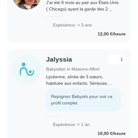
J'ai été 8 mois au pair aux États-Unis
( Chicago) ayant la garde des 2
enfants de 4 et 5 ans ( une fille et un
garçon) avec comme horaire 45h/
Expérience: > 3 ans
semaine. J'ai l'habitude de ranger et..
12,00 €/heure
Jalyssia
1
Babysitter in Maisons-Alfort
Lycéenne, aînée de 3 sœurs,
habituée aux enfants. Sérieuse,
patiente et fiable. Disponible après les
cours, le week-end et pendant les
Rejoignez Babysits pour voir ce
vacances scolaires.
profil complet.
Expérience: < 1 an
10,00 €/heure