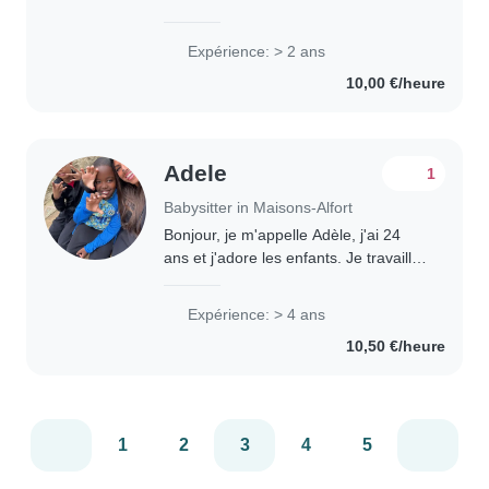
l'aise avec les enfants, j'ai déjà de
l'expérience en baby-sitting et je suis
Expérience: > 2 ans
toujours attentive, patient,..
10,00 €/heure
Adele
1
Babysitter in Maisons-Alfort
Bonjour, je m'appelle Adèle, j'ai 24
ans et j'adore les enfants. Je travaille
d'ailleurs en tant qu'assistante
d'éducation dans un collège depuis
Expérience: > 4 ans
quatre ans. Je suis aussi animatrice..
10,50 €/heure
1
2
3
4
5