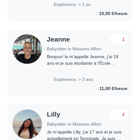
Expérience: < 1 an
10,00 €/heure
Jeanne
1
Babysitter in Maisons-Alfort
Bonjour! le m'appelle Jeanne, j'ai 18
ans et je suis étudiante à l'École
vétérinaire de Maisons-Alfort 🐶
Originaire de Lyon, je viens
Expérience: > 3 ans
d'emménager à Paris pour mes
11,00 €/heure
études. Là-bas, j'avais..
Lilly
2
Babysitter in Maisons-Alfort
Je m'appelle Lilly, j'ai 17 ans et je suis
actuellement en Terminale. Je suis à