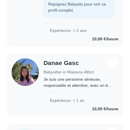
commencé le baby-sitting à l'âge de
Rejoignez Babysits pour voir ce
13 ans, ce qui m'a permis d'acquérir..
profil complet.
Expérience: > 2 ans
10,00 €/heure
Danae Gasc
Babysitter in Maisons-Alfort
Je suis une personne sérieuse,
responsable et attentive, avec un bon
contact avec les enfants. J'aime
m'occuper d'eux, proposer des
Expérience: < 1 an
activités adaptées à leur âge et veiller
10,00 €/heure
à leur..