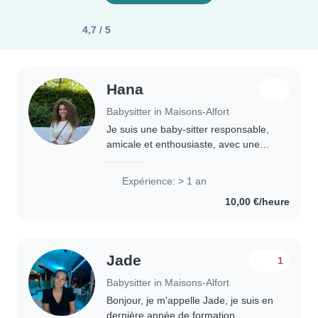
4,7 / 5
Hana
Babysitter in Maisons-Alfort
Je suis une baby-sitter responsable,
amicale et enthousiaste, avec une
année d'expérience en garde
d'enfants, notamment avec des
Expérience: > 1 an
enfants d'âge préscolaire, scolaire et
10,00 €/heure
adolescents...
Jade
1
Babysitter in Maisons-Alfort
Bonjour, je m'appelle Jade, je suis en
dernière année de formation