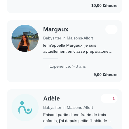
et peut m'adapter à vos besoins...
10,00 €/heure
Margaux
Babysitter in Maisons-Alfort
le m'appelle Margaux, je suis
actuellement en classe préparatoire,
ce qui m'a permis de développer un
grand sens des responsabilités, de
Expérience: > 3 ans
l'organisation et de la ponctualité. le
9,00 €/heure
suis..
Adèle
1
Babysitter in Maisons-Alfort
Faisant partie d'une fratrie de trois
enfants, j'ai depuis petite l'habitude
de m'occuper des plus jeunes. J'ai