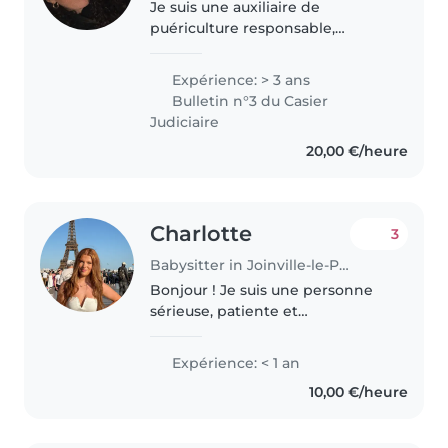
Je suis une auxiliaire de
puériculture responsable,
patiente et empathique avec 3
ans d'expérience. J'ai travaillé
Expérience: > 3 ans
avec des bébés, des tout-petits,
Bulletin n°3 du Casier
des enfants d'âge préscolaire et..
Judiciaire
20,00 €/heure
Charlotte
3
Babysitter in Joinville-le-Pont
Bonjour ! Je suis une personne
sérieuse, patiente et
responsable. J'aime beaucoup
m'occuper des enfants et j'ai
Expérience: < 1 an
déjà eu des expériences de
10,00 €/heure
garde dans ma famille ou bien
mon stage de..