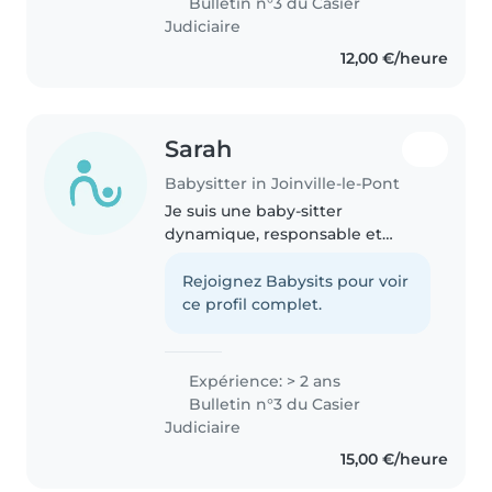
Bulletin n°3 du Casier
fois, particulièrement..
Judiciaire
12,00 €/heure
Sarah
Babysitter in Joinville-le-Pont
Je suis une baby-sitter
dynamique, responsable et
patiente avec 2 ans d'expérience
auprès d'enfants d'âge
Rejoignez Babysits pour voir
préscolaire, scolaire et de tout-
ce profil complet.
petits. J'aime les jeux, la lecture
et je..
Expérience: > 2 ans
Bulletin n°3 du Casier
Judiciaire
15,00 €/heure