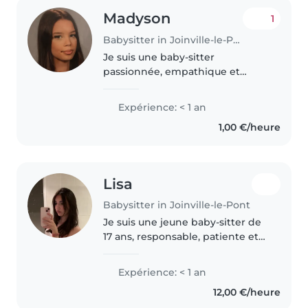
Madyson
1
Babysitter in Joinville-le-Pont
Je suis une baby-sitter
passionnée, empathique et
responsable, disponible pour
garder vos enfants. J'adore les
Expérience: < 1 an
moments créatifs : lecture,
1,00 €/heure
musique et jeux, et j'ai de la
patience pour..
Lisa
Babysitter in Joinville-le-Pont
Je suis une jeune baby-sitter de
17 ans, responsable, patiente et
attentive. Même si je débute
dans la garde d'enfants, je
Expérience: < 1 an
possède de nombreuses qualités
12,00 €/heure
et compétences : dessin, lecture..