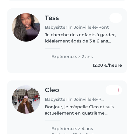
Tess
Babysitter in Joinville-le-Pont
Je cherche des enfants à garder,
idéalement âgés de 3 à 6 ans
(ou/ et plus) je me suis
souventoccupéedes enfantsde
Expérience: > 2 ans
ma famille. 2 enfants aux
12,00 €/heure
maximum serait parfait dans
l'idéal. Je..
Cleo
1
Babysitter in Joinville-le-Pont
Bonjour, je m'apelle Cleo et suis
actuellement en quatrième
année de médecine! J'ai déjà eu
l'occasion de garder des enfants
Expérience: > 4 ans
entre 2 et 10 ans de nombreuses