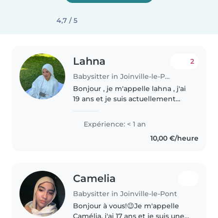
4,7 / 5
Lahna
2
Babysitter in Joinville-le-Pont
Bonjour , je m'appelle lahna , j'ai
19 ans et je suis actuellement
étudiante dans l'enseignement
supérieur. Aînée d'une famille ,
Expérience: < 1 an
j'ai l'habitude de m'occuper de
10,00 €/heure
ma petite sœur depuis..
Camelia
Babysitter in Joinville-le-Pont
Bonjour à vous!😉Je m'appelle
Camélia, j'ai 17 ans et je suis une