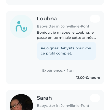
Loubna
Babysitter in Joinville-le-Pont
Bonjour, je m'appelle Loubna, je
passe en terminale cette année.
Je suis une fille assez créative,
extravertie, qui adore faire rire
Rejoignez Babysits pour voir
tout en restant responsable. Je
ce profil complet.
me suis toujours..
Expérience: < 1 an
13,00 €/heure
Sarah
Babysitter in Joinville-le-Pont