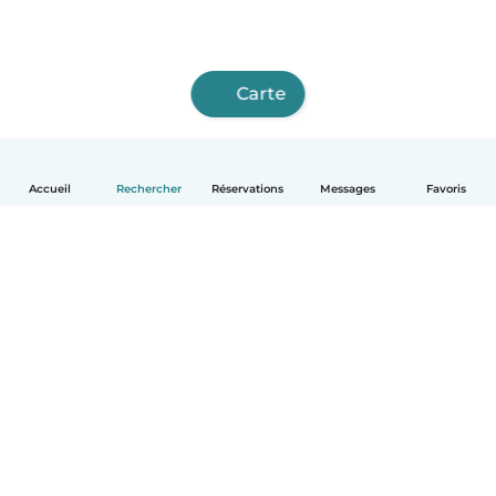
Carte
Accueil
Rechercher
Réservations
Messages
Favoris
Français
Comment ça marche
Aide
Conditions et confidentialité
Tarifs
Coordonnées de l'entreprise