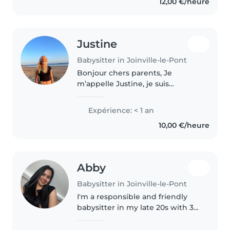
12,00 €/heure
comme le dessin ou la musique,..
Justine
Babysitter in Joinville-le-Pont
Bonjour chers parents, Je
m’appelle Justine, je suis
étudiante et je propose mes
services de babysitting de
Expérience: < 1 an
manière occasionnelle. J'aime
10,00 €/heure
m’occuper des enfants,je suis
patiente, responsable..
Abby
Babysitter in Joinville-le-Pont
I'm a responsible and friendly
babysitter in my late 20s with 3
years of experience caring for
toddlers and preschoolers in