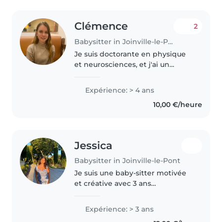
Clémence
2
Babysitter in Joinville-le-Pont
Je suis doctorante en physique
et neurosciences, et j'ai un
quotidien plutôt calme et
structuré. Je suis quelqu'un de
Expérience: > 4 ans
posé, patient et attentif, qui
10,00 €/heure
aime les environnements
sereins..
Jessica
Babysitter in Joinville-le-Pont
Je suis une baby-sitter motivée
et créative avec 3 ans
d'expérience auprès d'enfants
de tous âges. Bilingue Français,
Expérience: > 3 ans
je propose des activités ludiques