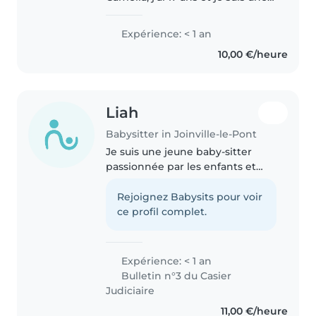
personne douce, patiente et très
souriante. Étant Titulaire du
Expérience: < 1 an
BAFA, j'ai été formée à la
10,00 €/heure
sécurité, à l'accompagnement..
Liah
Babysitter in Joinville-le-Pont
Je suis une jeune baby-sitter
passionnée par les enfants et
prête à offrir des soins
attentionnés et amusants. Avec
Rejoignez Babysits pour voir
un brevet en poche et une
ce profil complet.
certification en premiers
secours, je..
Expérience: < 1 an
Bulletin n°3 du Casier
Judiciaire
11,00 €/heure