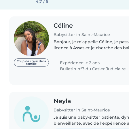
4,7 / 5
Céline
Babysitter in Saint-Maurice
Bonjour, je m'appelle Céline, je pas
licence à Assas et je cherche des ba
alentours de Paris 11/12, Saint-Mandé
Maurice. J'ai..
Coup de cœur de la
Expérience: > 2 ans
famille
Bulletin n°3 du Casier Judiciaire
Neyla
Babysitter in Saint-Maurice
Je suis une baby-sitter patiente, d
bienveillante, avec de l'expérience 