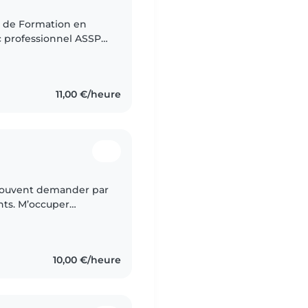
ut de Formation en
ac professionnel ASSP
s à la Personne)
11,00 €/heure
is souvent demander par
nts. M’occuper
 une certaine entente
10,00 €/heure