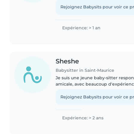
tous âges. Bilingue en français et en
proposer des activités..
Rejoignez Babysits pour voir ce pr
Expérience: > 1 an
Sheshe
Babysitter in Saint-Maurice
Je suis une jeune baby-sitter respon
amicale, avec beaucoup d'expérienc
J'ai l'habitude de m'occuper de béb
en bas âge et..
Rejoignez Babysits pour voir ce pr
Expérience: > 2 ans