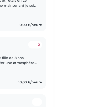
ue maintenant je sois
s et je m'occupe
10,00 €/heure
2
ille de 8 ans ,
créer une atmosphère
t en sécurité, écouté
10,00 €/heure