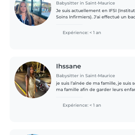
Babysitter in Saint-Maurice
Je suis actuellement en IFSI (Instit
Soins Infirmiers). J'ai effectué un b
(Accompagnement, Soins et Service
pendant 3 ans. Durant..
Expérience: < 1 an
Ihssane
Babysitter in Saint-Maurice
je suis l’aînée de ma famille, je su
ma famille afin de garder leurs enfa
d’enfant est un réel plaisir, car j’ai
avec eux..
Expérience: < 1 an