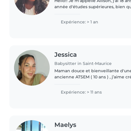
Hello!! Je m'appelle Allison, j'ai 18 ans et j'étais en 2e
année d'études supérieures, bien q
en réorientation . J'ai 3 petits frère
souvent de..
Expérience: > 1 an
Jessica
Babysitter in Saint-Maurice
Maman douce et bienveillante d'une f
ancienne ATSEM ( 10 ans ) , j’aime 
chaleureuse où chaque enfant se sen
et chouchouté...
Expérience: > 11 ans
Maelys