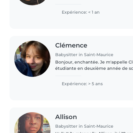
encore d'expérience professionnelle,
responsable, patiente..
Expérience: < 1 an
Clémence
Babysitter in Saint-Maurice
Bonjour, enchantée. Je m'appelle Cl
étudiante en deuxième année de s
psychologiques à l'Institut de psycho
Paris Cité. Étant l'aînée d'une..
Expérience: > 5 ans
Allison
Babysitter in Saint-Maurice