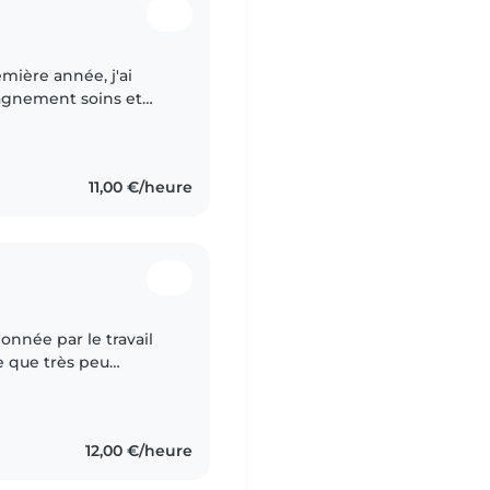
remière année, j'ai
agnement soins et
rapprocher des enfants
11,00 €/heure
ionnée par le travail
e que très peu
e BAFA (Brevet
12,00 €/heure