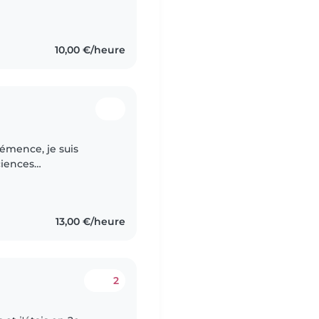
 je suis très
10,00 €/heure
émence, je suis
ciences
logie de l'université
13,00 €/heure
2