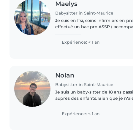
Maelys
Babysitter in Saint-Maurice
Je suis en Ifsi, soins infirmiers en p
effectué un bac pro ASSP ( accomp
services à la personne) ce qui m'a 
et des personnes..
Expérience: < 1 an
Nolan
Babysitter in Saint-Maurice
Je suis un baby-sitter de 18 ans pass
auprès des enfants. Bien que je n'ai
d'expérience professionnelle, j'ai l
d’aptitude aux fonctions..
Expérience: < 1 an