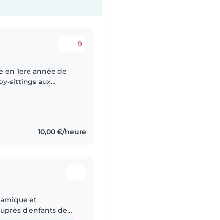
9
se en 1ere année de
by-sittings aux
, Vincennes et Saint-
10,00 €/heure
ynamique et
auprès d'enfants de