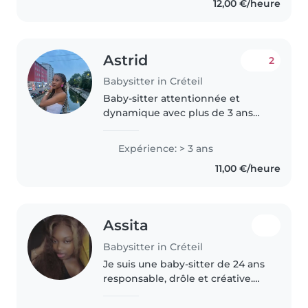
12,00 €/heure
responsable, calme et patiente,
capable de garder..
Astrid
2
Babysitter in Créteil
Baby-sitter attentionnée et
dynamique avec plus de 3 ans
d’expérience dans la garde
d’enfants de différents âges.
Expérience: > 3 ans
Trilingue en français, allemand et
11,00 €/heure
anglais, je propose un
accompagnement..
Assita
Babysitter in Créteil
Je suis une baby-sitter de 24 ans
responsable, drôle et créative.
J'ai 2 ans d'expérience auprès
des enfants de tout âge, de la