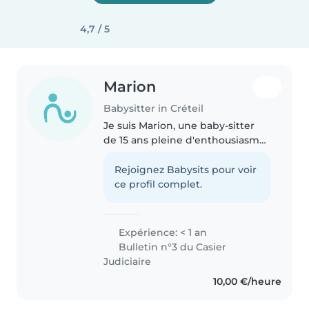
4,7 / 5
Marion
Babysitter in Créteil
Je suis Marion, une baby-sitter
de 15 ans pleine d'enthousiasme
et de responsabilité. Bien que je
n'aie pas encore d'expérience
Rejoignez Babysits pour voir
professionnelle, j'adore
ce profil complet.
m'occuper des enfants et
possède..
Expérience: < 1 an
Bulletin n°3 du Casier
Judiciaire
10,00 €/heure