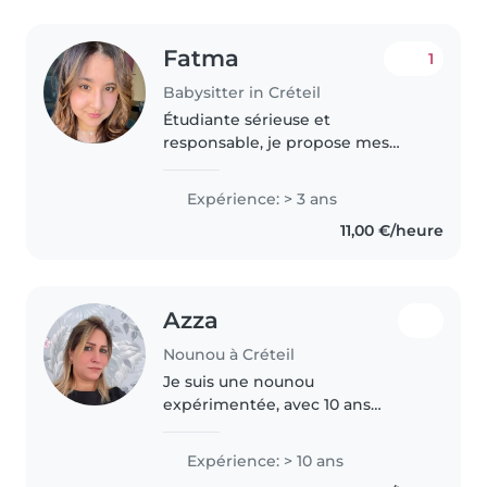
Fatma
1
Babysitter in Créteil
Étudiante sérieuse et
responsable, je propose mes
services de garde d'enfants.
Patiente, attentive et ponctuelle,
Expérience: > 3 ans
j'aime m'occuper des enfants et
11,00 €/heure
veiller à leur bien-être et à leur..
Azza
Nounou à Créteil
Je suis une nounou
expérimentée, avec 10 ans
d'expérience auprès des enfants
de tous âges, des bébés aux
Expérience: > 10 ans
écoliers. Je suis une personne