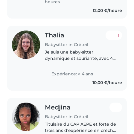
heures
spéciaux comme..
12,00 €/heure
Thalia
1
Babysitter in Créteil
Je suis une baby-sitter
dynamique et souriante, avec 4
ans d'expérience auprès
d'enfants de tous âges, des tout-
Expérience: > 4 ans
petits aux adolescents. J'ai été
10,00 €/heure
entraîneur de natation artistique
pendant..
Medjina
Babysitter in Créteil
Titulaire du CAP AEPE et forte de
trois ans d'expérience en crèche,