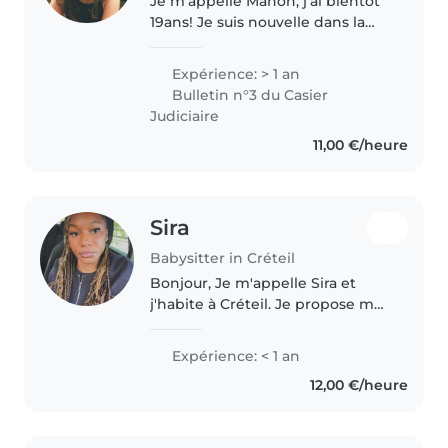
Je m'appelle Manon, j'ai bientôt
19ans! Je suis nouvelle dans la
région parisienne! Et je me ferais
une joie de m'occuper de vos
Expérience: > 1 an
enfants quand vous en avez le
Bulletin n°3 du Casier
besoin! J'aime chanter,..
Judiciaire
11,00 €/heure
Sira
Babysitter in Créteil
Bonjour, Je m'appelle Sira et
j'habite à Créteil. Je propose mes
services de baby-sitting pour
garder vos enfants dans la
Expérience: < 1 an
bonne humeur et la
12,00 €/heure
bienveillance. J'aime beaucoup
m'occuper..