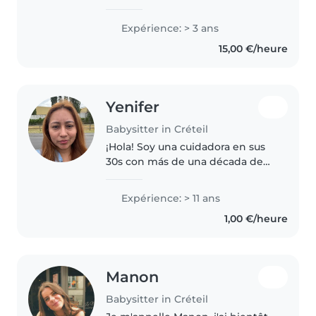
je suis une professionnelle de la
petite enfance sérieuse,
Expérience: > 3 ans
bienveillante et responsable.
15,00 €/heure
Habituée à m'occuper d'enfants..
Yenifer
Babysitter in Créteil
¡Hola! Soy una cuidadora en sus
30s con más de una década de
experiencia cuidando bebés,
niños pequeños y preescolares.
Expérience: > 11 ans
Como madre, entiendo las
1,00 €/heure
necesidades de los niños y me
encanta..
Manon
Babysitter in Créteil