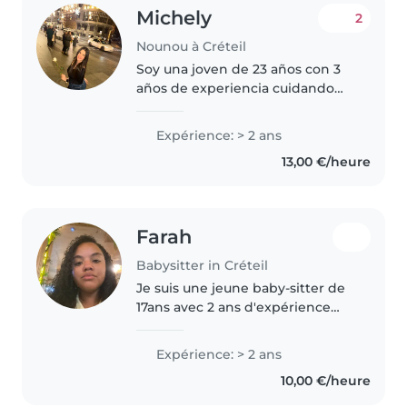
Michely
2
Nounou à Créteil
Soy una joven de 23 años con 3
años de experiencia cuidando
niños de todas las edades,
incluyendo bebés, niños
Expérience: > 2 ans
pequeños, preescolares y de
13,00 €/heure
primaria. Además de ser
responsable, paciente..
Farah
Babysitter in Créteil
Je suis une jeune baby-sitter de
17ans avec 2 ans d'expérience
auprès des enfants d'âge
préscolaire. Je suis responsable,
Expérience: > 2 ans
attentive et empathique. Je
10,00 €/heure
peux m'occuper de vos enfants..