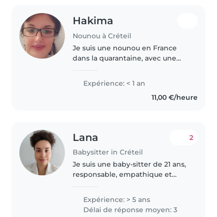
Hakima
Nounou à Créteil
Je suis une nounou en France
dans la quarantaine, avec une
expérience en garde d'enfants
pour les bébés et les enfants
Expérience: < 1 an
d'âge préscolaire. Je suis
11,00 €/heure
patiente, drôle et sportive, et
j'adore..
Lana
2
Babysitter in Créteil
Je suis une baby-sitter de 21 ans,
responsable, empathique et
attentionnée. Avec 6 ans
d'expérience auprès d'enfants
Expérience: > 5 ans
de tous âges, y compris les
Délai de réponse moyen: 3
enfants avec des besoins