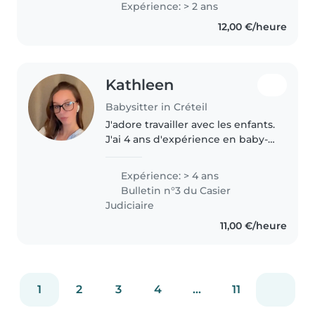
Expérience: > 2 ans
petite section à l'école primaire.
12,00 €/heure
Je suis très compétente..
Kathleen
Babysitter in Créteil
J'adore travailler avec les enfants.
J'ai 4 ans d'expérience en baby-
sitting, principalement avec des
bébés et des enfants en bas âge.
Expérience: > 4 ans
J'ai également de l'expérience
Bulletin n°3 du Casier
avec les enfants..
Judiciaire
11,00 €/heure
1
2
3
4
...
11