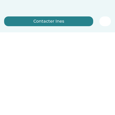
Contacter Ines
Inscrivez-vous maintenant
Français
Comment ça marche
Aide
Conditions et confidentialité
Tarifs