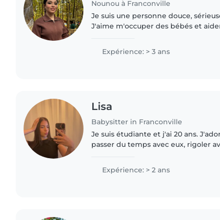
Nounou à Franconville
Je suis une personne douce, sérieus
J'aime m'occuper des bébés et aider
quotidien. Je suis attentive à la sécu
enfants et au..
Expérience: > 3 ans
Lisa
Babysitter in Franconville
Je suis étudiante et j'ai 20 ans. J'ado
passer du temps avec eux, rigoler av
eux. J'ai déjà fait quelques babysit
souhaite en..
Expérience: > 2 ans