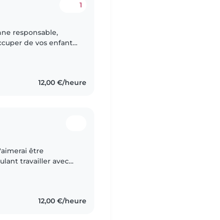
1
onne responsable,
ccuper de vos enfants
12,00 €/heure
'aimerai être
ant travailler avec
ants est la meilleure
12,00 €/heure