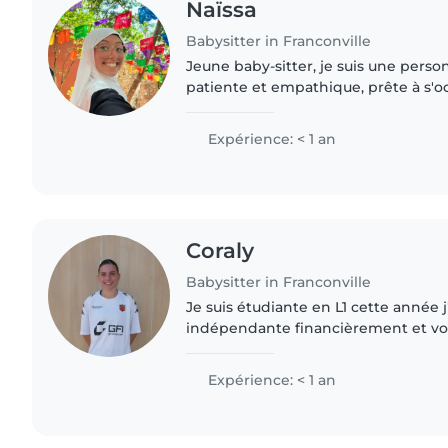
Naïssa
Babysitter in Franconville
Jeune baby-sitter, je suis une pers
patiente et empathique, prête à s'o
avec bienveillance. J'ai l'habitude de garder des enfants
de connaissances..
Expérience: < 1 an
Coraly
Babysitter in Franconville
Je suis étudiante en L1 cette année j
indépendante financièrement et voul
les enfants plus tard, garder les enf
option pour un..
Expérience: < 1 an