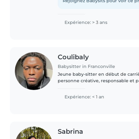
d'enfants..
Rejoignez Babysits pour voir ce pr
Expérience: > 3 ans
Coulibaly
Babysitter in Franconville
Jeune baby-sitter en début de carriè
personne créative, responsable et pa
actuellement étudiante en Bachelo
/architecture d'intérieur...
Expérience: < 1 an
Sabrina