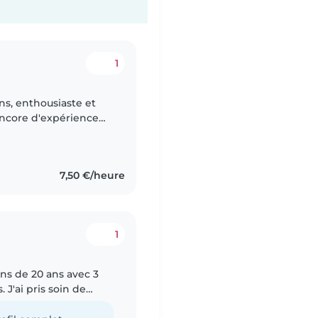
1
ans, enthousiaste et
encore d'expérience
’avoir une maman
7,50 €/heure
1
ins de 20 ans avec 3
 J'ai pris soin de
s d'âge préscolaire et