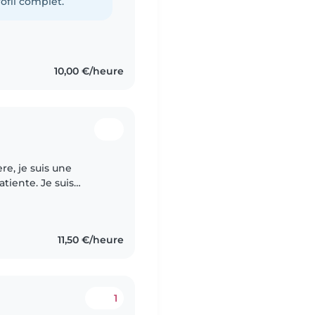
ofil complet.
10,00 €/heure
re, je suis une
tiente. Je suis
r design d'espace
11,50 €/heure
1