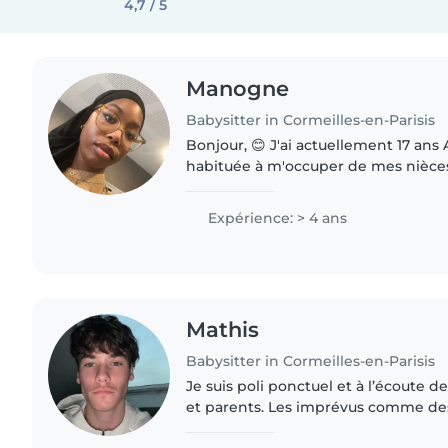
4,7 / 5
Manogne
Babysitter in Cormeilles-en-Parisis
Bonjour, 😊 J'ai actuellement 17 ans Aînée de ma fratrie et
habituée à m'occuper de mes nièces
naissance, j'ai de l'expérience avec 
enfants.👦🏻👧🏼👶🏽..
Expérience: > 4 ans
Mathis
Babysitter in Cormeilles-en-Parisis
Je suis poli ponctuel et à l’écoute 
et parents. Les imprévus comme de
supplémentaires ne me dérange pas, j