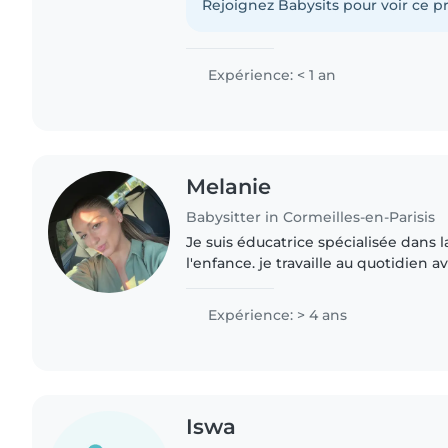
peu anglais , ce qui me..
Rejoignez Babysits pour voir ce pr
Expérience: < 1 an
Melanie
Babysitter in Cormeilles-en-Parisis
Je suis éducatrice spécialisée dans 
l'enfance. je travaille au quotidien 
de 8 mois à 11 ans dans un foyer . J'a
depuis 5 ans..
Expérience: > 4 ans
Iswa