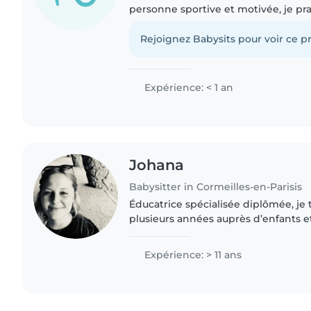
personne sportive et motivée, je p
judo. Je suis l'aîné de ma famille et j'
qui..
Rejoignez Babysits pour voir ce pr
Expérience: < 1 an
Johana
Babysitter in Cormeilles-en-Parisis
Éducatrice spécialisée diplômée, je t
plusieurs années auprès d’enfants e
notamment en protection de l’enfan
milieu ouvert. Douce,..
Expérience: > 11 ans