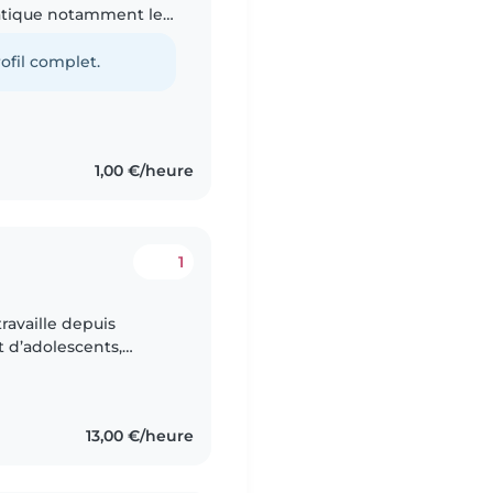
ratique notamment le
ai un petit frère, ce
ofil complet.
1,00 €/heure
1
ravaille depuis
t d’adolescents,
ce, en foyer et en
13,00 €/heure