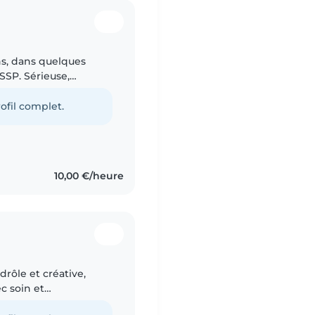
ans, dans quelques
ASSP. Sérieuse,
occuper des enfants et
ofil complet.
10,00 €/heure
drôle et créative,
c soin et
français et un petit