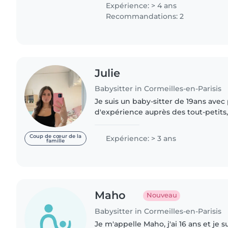
dévouer au bien être..
Expérience: > 4 ans
Recommandations: 2
Julie
Babysitter in Cormeilles-en-Parisis
Je suis un baby-sitter de 19ans avec
d'expérience auprès des tout-petits
préscolaire et des écoliers. Je gard
enfants de 5 mois..
Coup de cœur de la
Expérience: > 3 ans
famille
Maho
Nouveau
Babysitter in Cormeilles-en-Parisis
Je m'appelle Maho, j'ai 16 ans et je s