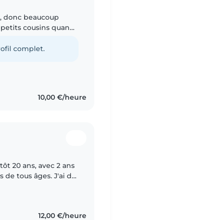
é, donc beaucoup
 petits cousins quand
ésents. j'ai aussi une
ofil complet.
10,00 €/heure
tôt 20 ans, avec 2 ans
 de tous âges. J'ai de
s enfants de ma
12,00 €/heure