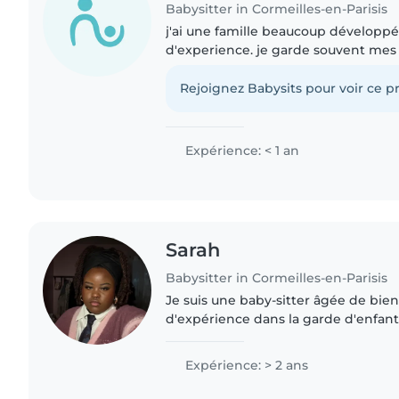
Babysitter in Cormeilles-en-Parisis
j'ai une famille beaucoup développ
d'experience. je garde souvent mes
leurs parents ne peuvent pas être pr
petite soeur que..
Rejoignez Babysits pour voir ce pr
Expérience: < 1 an
Sarah
Babysitter in Cormeilles-en-Parisis
Je suis une baby-sitter âgée de bien
d'expérience dans la garde d'enfants
l'expérience déjà en amont avec le
famille que..
Expérience: > 2 ans