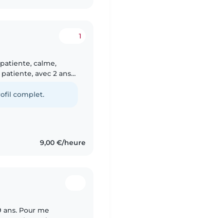
1
 patiente, calme,
t patiente, avec 2 ans
ous âges, des bébés
ofil complet.
9,00 €/heure
19 ans. Pour me