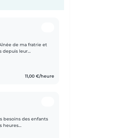
 depuis leur
les bébés et les jeunes
11,00 €/heure
des besoins des enfants
s heures
e suis travailleur et