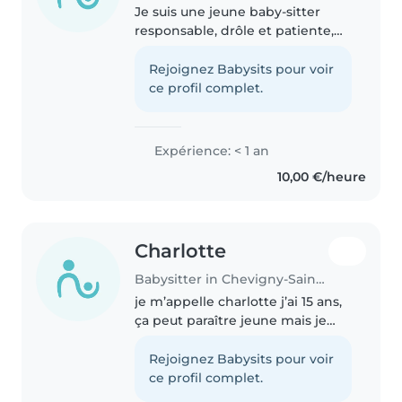
Je suis une jeune baby-sitter
responsable, drôle et patiente,
idéale pour s'occuper de vos
enfants en âge d'aller à l'école
Rejoignez Babysits pour voir
primaire. Actuellement en
ce profil complet.
formation, je suis passionnée..
Expérience: < 1 an
10,00 €/heure
Charlotte
Babysitter in Chevigny-Saint-Sauveur
je m’appelle charlotte j’ai 15 ans,
ça peut paraître jeune mais je
suis très responsable et j’ai
quelques expériences avec les
Rejoignez Babysits pour voir
enfants( garde des enfants des
ce profil complet.
amis à mes parents ou..