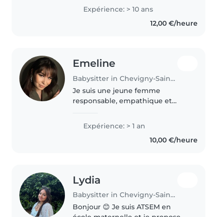
travail auprès des enfants j'ai
Expérience: > 10 ans
commencé a garder des enfants
12,00 €/heure
dès l'âge de 15 ans, ce..
Emeline
Babysitter in Chevigny-Saint-Sauveur
Je suis une jeune femme
responsable, empathique et
patiente, en début de vingtaine,
j'ai de l'expérience en garde
Expérience: > 1 an
d'enfants j'ai trois neveux nièce
10,00 €/heure
de 8mois à 7ans j'ai garder mon..
Lydia
Babysitter in Chevigny-Saint-Sauveur
Bonjour 😊 Je suis ATSEM en