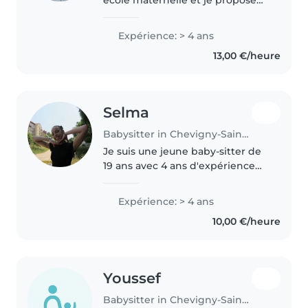
école maternelle et je propose
mes services de babysitting sur
Dijon et alentours. Habituée au
Expérience: > 4 ans
contact des enfants au
13,00 €/heure
quotidien, j'adore m'occuper
d'eux,..
Selma
Babysitter in Chevigny-Saint-Sauveur
Je suis une jeune baby-sitter de
19 ans avec 4 ans d'expérience
auprès d'enfants de tous âges. Je
parle couramment l'anglais,
Expérience: > 4 ans
l'arabe, l'espagnol et le français.
10,00 €/heure
En plus de mes compétences..
Youssef
Babysitter in Chevigny-Saint-Sauveur