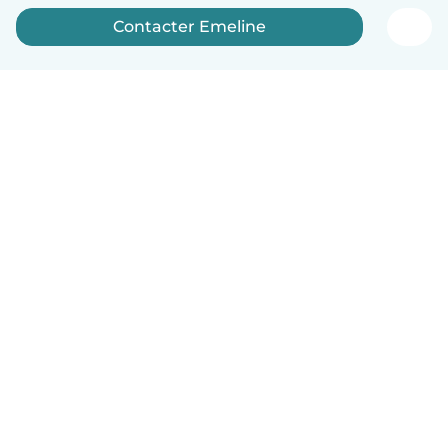
Contacter Emeline
Français
Comment ça marche
Aide
Conditions et confidentialité
Tarifs
Coordonnées de l'entreprise
Babysits pour les entreprises
Les normes communautaires