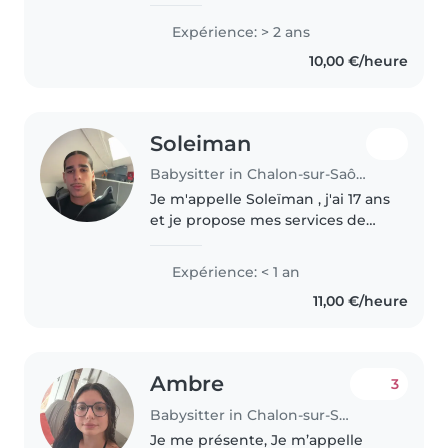
une..
Expérience: > 2 ans
10,00 €/heure
Soleiman
Babysitter in Chalon-sur-Saône
Je m'appelle Soleïman , j'ai 17 ans
et je propose mes services de
baby-sitting. Sérieux, ponctuel et
responsable, je suis à l'écoute
Expérience: < 1 an
des enfants et des parents.
11,00 €/heure
J'aime m'occuper des..
Ambre
3
Babysitter in Chalon-sur-Saône
Je me présente, Je m’appelle