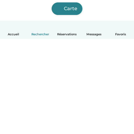
Carte
Accueil
Rechercher
Réservations
Messages
Favoris
Français
Comment ça marche
Aide
Conditions et confidentialité
Tarifs
Coordonnées de l'entreprise
Babysits pour les entreprises