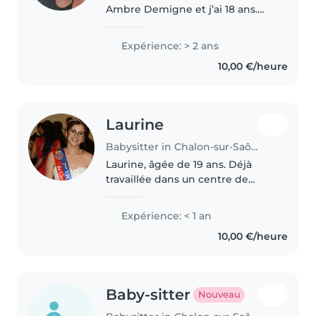
Ambre Demigne et j’ai 18 ans.
Actuellement étudiante j’ai déjà
pratiquer le babysitting avec
Expérience: > 2 ans
deux jeunes garçons de 7 et 10
10,00 €/heure
ans mais je me suis aussi
occuper..
Laurine
Babysitter in Chalon-sur-Saône
Laurine, âgée de 19 ans. Déjà
travaillée dans un centre de
loisirs avec des enfants âgée
entre 3 et 10 ans. J'ai pratiqué 4
Expérience: < 1 an
ans de Jeunes sapeurs pompiers
10,00 €/heure
Obtenu du bac professionnel
Baby-sitter
Nouveau