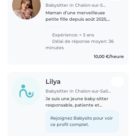
Babysitter in Chalon-sur-Saône
Maman d’une merveilleuse
petite fille depuis août 2025,
grande sœur et ayant eu la
chance d’avoir moi-même une
Expérience: > 3 ans
maman nourrice, j’ai grandi
Délai de réponse moyen: 36
entourée de nourrissons et
minutes
d’enfants. 😊..
10,00 €/heure
Lilya
Babysitter in Chalon-sur-Saône
Je suis une jeune baby-sitter
responsable, patiente et
attentive, avec 2 ans
d'expérience avec les tout-petits,
Rejoignez Babysits pour voir
les enfants d'âge préscolaire et
ce profil complet.
les enfants d'âge scolaire. J'ai