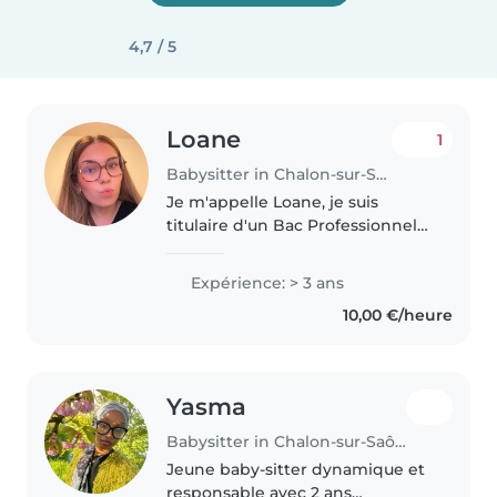
4,7 / 5
Loane
1
Babysitter in Chalon-sur-Saône
Je m'appelle Loane, je suis
titulaire d'un Bac Professionnel
Service à la Personne et
Animation dans les Territoires.
Expérience: > 3 ans
Grâce à ma formation et à mon
10,00 €/heure
expérience en micro-crèche, j'ai..
Yasma
Babysitter in Chalon-sur-Saône
Jeune baby-sitter dynamique et
responsable avec 2 ans