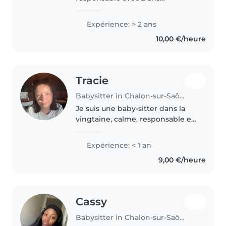
d'expérience en garde d'enfants,
des tout-petits aux adolescents.
Expérience: > 2 ans
Passionnée par le dessin, la
10,00 €/heure
lecture et la musique, je sais..
Tracie
Babysitter in Chalon-sur-Saône
Je suis une baby-sitter dans la
vingtaine, calme, responsable et
patiente. Je suis auxiliaire de
crèche et souhaite compléter
Expérience: < 1 an
mes journées J’ai hâte de mettre
9,00 €/heure
mes compétences en..
Cassy
Babysitter in Chalon-sur-Saône