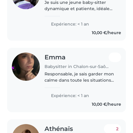
Je suis une jeune baby-sitter
dynamique et patiente, idéale
pour s'occuper de vos enfants.
Bien que je débute dans le baby-
Expérience: < 1 an
sitting, je suis passionnée par les
10,00 €/heure
activités créatives comme..
Emma
Babysitter in Chalon-sur-Saône
Responsable, je sais garder mon
calme dans toute les situations
qui peuvent arriver.
Expérience: < 1 an
10,00 €/heure
Athénaïs
2