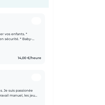
er vos enfants. *
en sécurité. * Baby-
able. * À l'écoute,
14,00 €/heure
s. Je suis passionée
 travail manuel, les jeux
is assez calme de..