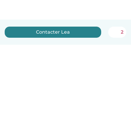
Contacter Lea
2
Français
Comment ça marche
Aide
Conditions et confidentialité
Tarifs
Coordonnées de l'entreprise