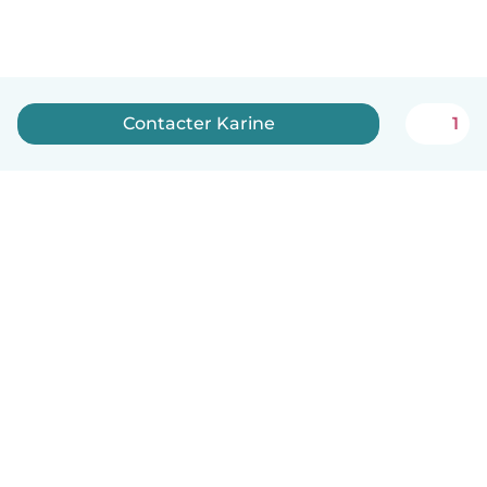
Contacter Karine
1
Français
Comment ça marche
Aide
Conditions et confidentialité
Tarifs
Coordonnées de l'entreprise