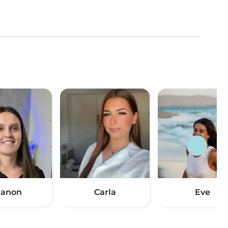
anon
Carla
Eve