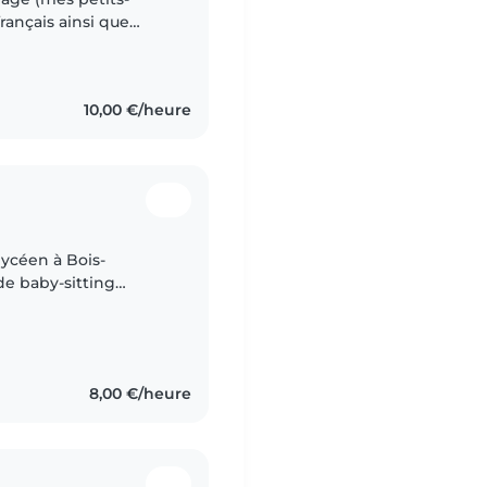
français ainsi que
écouter de la musique.
10,00 €/heure
lycéen à Bois-
de baby-sitting
nt et à l'écoute, je
8,00 €/heure