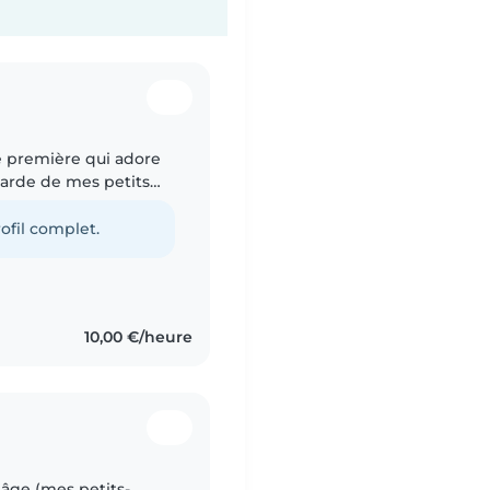
de première qui adore
garde de mes petits
ite avec mes petits
ofil complet.
10,00 €/heure
 âge (mes petits-