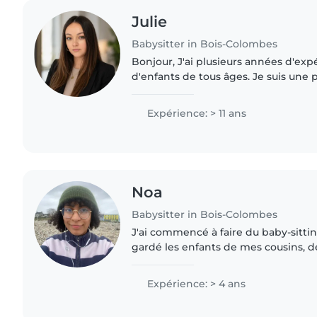
Julie
Babysitter in Bois-Colombes
Bonjour, J'ai plusieurs années d'exp
d'enfants de tous âges. Je suis une 
responsable, patiente et attentive a
enfants. Sérieuse..
Expérience: > 11 ans
Noa
Babysitter in Bois-Colombes
J'ai commencé à faire du baby-sitting 
gardé les enfants de mes cousins, de
mes amis et de mes voisins. En ce m
enseignante..
Expérience: > 4 ans