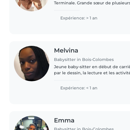
Terminale. Grande sœur de plusieurs p
l'habitude de m'occuper des enfants
me donne..
Expérience: > 1 an
Melvina
Babysitter in Bois-Colombes
Jeune baby-sitter en début de carriè
par le dessin, la lecture et les activi
obtenu mon Bac pro en animation 
âgée, et je..
Expérience: < 1 an
Emma
Babysitter in Bois-Colombes