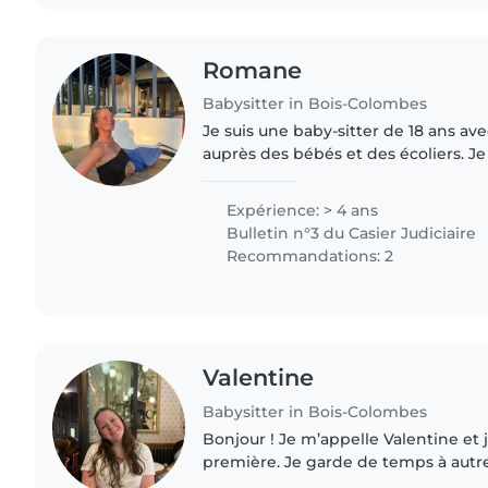
Romane
Babysitter in Bois-Colombes
Je suis une baby-sitter de 18 ans av
auprès des bébés et des écoliers. Je
terminale, j'ai deux frères dont mon 
m'occupe beaucoup...
Expérience: > 4 ans
Bulletin n°3 du Casier Judiciaire
Recommandations: 2
Valentine
Babysitter in Bois-Colombes
Bonjour ! Je m’appelle Valentine et 
première. Je garde de temps à autr
5 ans et mes cousins, donc je suis pl