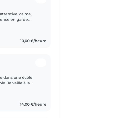
attentive, calme,
érience en garde
 enfants en maternelle
10,00 €/heure
lle dans une école
le. Je veille à la
x avec eux faire des
14,00 €/heure