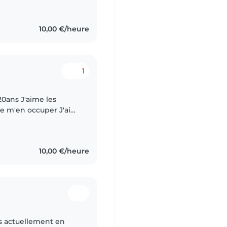
10,00 €/heure
1
20ans J'aime les
e m'en occuper J'ai
r d'enfant 3 à 11 ans
10,00 €/heure
uis actuellement en