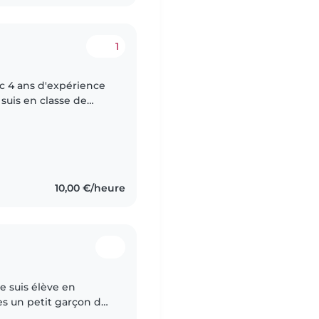
1
ec 4 ans d'expérience
 suis en classe de
petit frère dont je
10,00 €/heure
je suis élève en
es un petit garçon de
utôt débrouillarde.