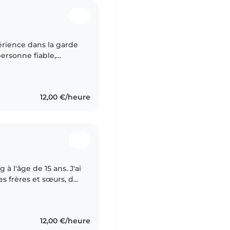
érience dans la garde
personne fiable,
u bien-être des
12,00 €/heure
à l'âge de 15 ans. J'ai
s frères et sœurs, de
oment, je suis
12,00 €/heure