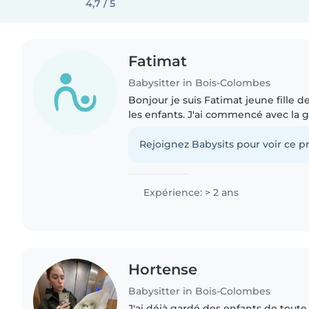
4,7 / 5
Fatimat
Babysitter in Bois-Colombes
Bonjour je suis Fatimat jeune fille 
les enfants. J'ai commencé avec la 
frères (ils avaient 2&4 ans ) et ensu
cousins (que..
Rejoignez Babysits pour voir ce pr
Expérience: > 2 ans
Hortense
Babysitter in Bois-Colombes
J'ai déjà gardé des enfants de toute