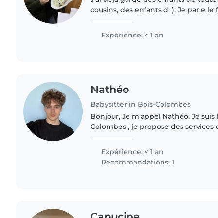
cousins, des enfants d' ). Je parle le 
l'anglais et j'adore lire e ainsi que 
J'ai également..
Expérience: < 1 an
Nathéo
Babysitter in Bois-Colombes
Bonjour, Je m'appel Nathéo, Je suis 
Colombes , je propose des services 
sérieux et fiables. Responsable, patie
prends soin des enfants..
Expérience: < 1 an
Recommandations: 1
Capucine