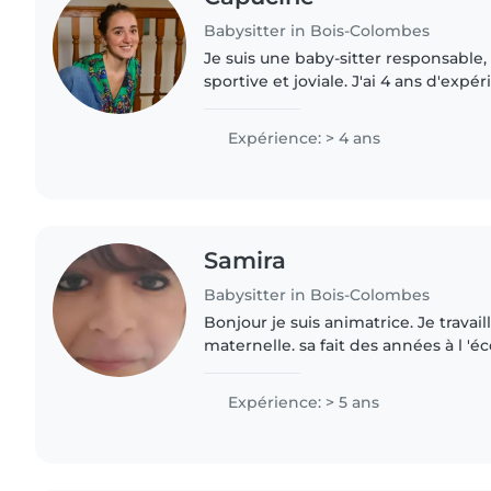
Babysitter in Bois-Colombes
Je suis une baby-sitter responsable, 
sportive et joviale. J'ai 4 ans d'exp
d'enfants, principalement avec des
et en primaire...
Expérience: > 4 ans
Samira
Babysitter in Bois-Colombes
Bonjour je suis animatrice. Je travai
maternelle. sa fait des années à l 'éco
sécurité des enfants. Je fais des jeu
activités..
Expérience: > 5 ans