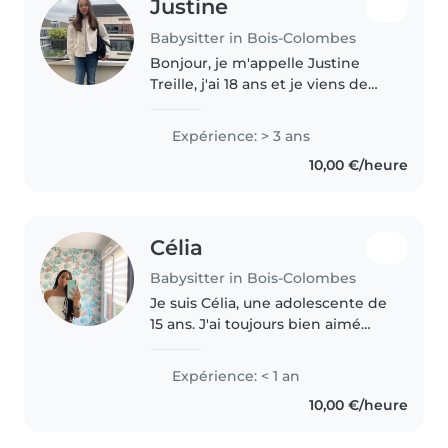
Justine
Babysitter in Bois-Colombes
Bonjour, je m'appelle Justine
Treille, j'ai 18 ans et je viens de
finir ma terminale au lycée
Albert Camus. Je rentre en école
Expérience: > 3 ans
de commerce l'année prochaine.
10,00 €/heure
J'ai obtenu mon BAFA au..
Célia
Babysitter in Bois-Colombes
Je suis Célia, une adolescente de
15 ans. J'ai toujours bien aimé
garder mes petits cousins ou les
enfants des peu de babysittings
Expérience: < 1 an
que j'ai fait dans ma vie. J'aime
10,00 €/heure
les distraire et..