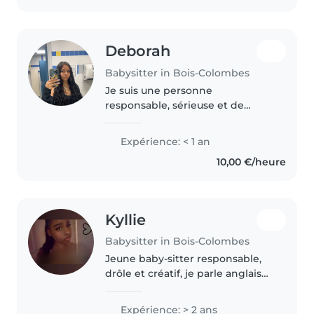
l'expérience..
Deborah
Babysitter in Bois-Colombes
Je suis une personne
responsable, sérieuse et de
confiance avec les enfants.
J'aime m'occuper d'eux et veiller
Expérience: < 1 an
à leur sécurité et à leur bien-être.
10,00 €/heure
Les parents peuvent compter
sur..
Kyllie
Babysitter in Bois-Colombes
Jeune baby-sitter responsable,
drôle et créatif, je parle anglais
et français. Avec 2 ans
d'expérience, je suis à l'aise avec
Expérience: > 2 ans