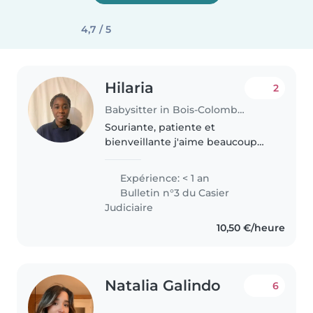
4,7 / 5
Hilaria
2
Babysitter in Bois-Colombes
Souriante, patiente et
bienveillante j'aime beaucoup
travailler avec les enfants. Je
garde régulièrement un enfant
Expérience: < 1 an
de CP et sa sœur en maternelle.
Bulletin n°3 du Casier
Je les accompagne dans les
Judiciaire
devoirs,..
10,50 €/heure
Natalia Galindo
6