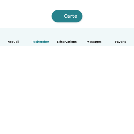
Carte
Accueil
Rechercher
Réservations
Messages
Favoris
Français
Comment ça marche
Aide
Conditions et confidentialité
Tarifs
Coordonnées de l'entreprise
Babysits pour les entreprises