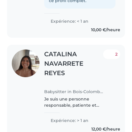
aussi de la grande, ce qui m'a
ce profil complet.
appris à être responsable très..
Expérience: < 1 an
10,00 €/heure
CATALINA
2
NAVARRETE
REYES
Babysitter in Bois-Colombes
Je suis une personne
responsable, patiente et
bienveillante originaire du Chili,
actuellement en France avec un
Expérience: > 1 an
visa vacances-travail. Au Chili, je
12,00 €/heure
suis dentiste et j'ai de