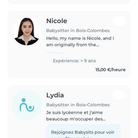
Nicole
Babysitter in Bois-Colombes
Hello, my name is Nicole, and I
am originally from the
Philippines. I have experience
caring for children of different
Expérience: > 9 ans
ages, including helping with
15,00 €/heure
daily routines, preparing meals,..
Lydia
Babysitter in Bois-Colombes
Je suis lycéenne et j'aime
beaucoup m'occuper des
enfants. Étant l'enfant du milieu,
j'ai eu le rôle de la petite mais
Rejoignez Babysits pour voir