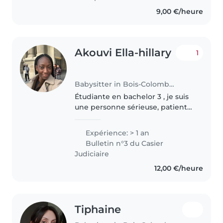
les tout-petits, les enfants d'âge
9,00 €/heure
préscolaire et les..
Akouvi Ella-hillary
1
Babysitter in Bois-Colombes
Étudiante en bachelor 3 , je suis
une personne sérieuse, patiente
et responsable. J'ai l'habitude de
m'occuper de différents enfants
Expérience: > 1 an
ainsi que de mes petits frères et
Bulletin n°3 du Casier
sœurs . Je sais..
Judiciaire
12,00 €/heure
Tiphaine