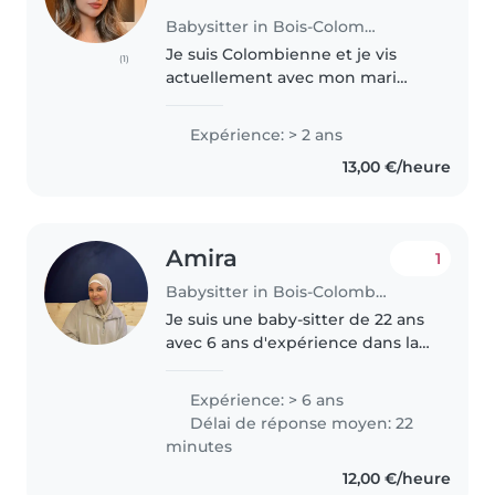
Babysitter in Bois-Colombes
Je suis Colombienne et je vis
(1)
actuellement avec mon mari
français et sa famille. J’apprends
le français avec beaucoup de
Expérience: > 2 ans
motivation. J’adore les enfants :
13,00 €/heure
j’aime passer du temps avec..
Amira
1
Babysitter in Bois-Colombes
Je suis une baby-sitter de 22 ans
avec 6 ans d'expérience dans la
garde d'enfants. Je parle
couramment l'arabe et le
Expérience: > 6 ans
français. Bien que je n'aie pas de
Délai de réponse moyen: 22
certificat de premiers secours,..
minutes
12,00 €/heure