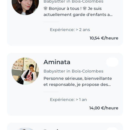
Babysitter in Bois-Colombes
🌸 Bonjour à tous ! 🌸 Je suis
actuellement garde d'enfants au
sein d'une agence et, pendant
les vacances scolaires, je propose
Expérience: > 2 ans
mes services pour garder vos
10,54 €/heure
petits bouts de chou, que..
Aminata
Babysitter in Bois-Colombes
Personne sérieuse, bienveillante
et responsable, je propose des
services de garde d’enfants
adaptés à leurs besoins et à leur
Expérience: > 1 an
âge. Patiente et à l’écoute, je
14,00 €/heure
veille au bien-être, à..