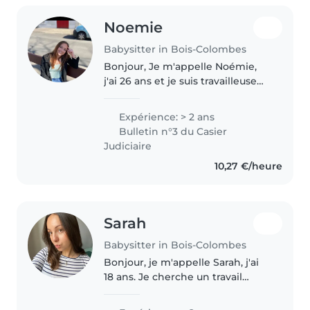
Noemie
Babysitter in Bois-Colombes
Bonjour, Je m'appelle Noémie,
j'ai 26 ans et je suis travailleuse
sociale. Je suis une personne
dynamique, engagée et sérieuse.
Expérience: > 2 ans
Le contact avec les enfants est
Bulletin n°3 du Casier
de plus la motivation..
Judiciaire
10,27 €/heure
Sarah
Babysitter in Bois-Colombes
Bonjour, je m'appelle Sarah, j'ai
18 ans. Je cherche un travail
étudiant pour financer
partiellement mes études de