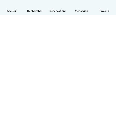
Accueil
Rechercher
Réservations
Messages
Favoris
Français
Comment ça marche
Aide
Conditions et confidentialité
Tarifs
Coordonnées de l'entreprise
Babysits pour les entreprises
Les normes communautaires