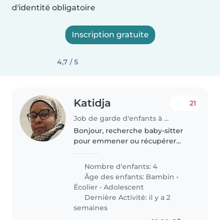
d'identité obligatoire
Inscription gratuite
4,7 / 5
Katidja
21
Job de garde d'enfants à Les Mureaux
Bonjour, recherche baby-sitter
pour emmener ou récupérer
mon bébé de 2 ans à la crèche.
Pour le matin a partir de 7h et le
Nombre d'enfants: 4
soir soit 17h ou 18h. Prise de
Âge des enfants:
Bambin
•
poste en octobre 2026, donc..
Écolier
•
Adolescent
Dernière Activité: il y a 2
semaines