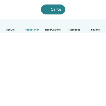
Carte
Accueil
Rechercher
Réservations
Messages
Favoris
Français
Comment ça marche
Aide
Conditions et confidentialité
Tarifs
Coordonnées de l'entreprise
Babysits pour les entreprises