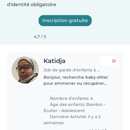
d'identité obligatoire
Inscription gratuite
4,7 / 5
Katidja
21
Job de garde d'enfants à Les Mureaux
Bonjour, recherche baby-sitter
pour emmener ou récupérer
mon bébé de 2 ans à la crèche.
Pour le matin a partir de 7h et le
Nombre d'enfants: 4
soir soit 17h ou 18h. Prise de
Âge des enfants:
Bambin
•
poste en octobre 2026, donc..
Écolier
•
Adolescent
Dernière Activité: il y a 2
semaines