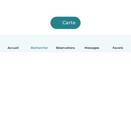
Carte
Accueil
Rechercher
Réservations
Messages
Favoris
Français
Comment ça marche
Aide
Conditions et confidentialité
Tarifs
Coordonnées de l'entreprise