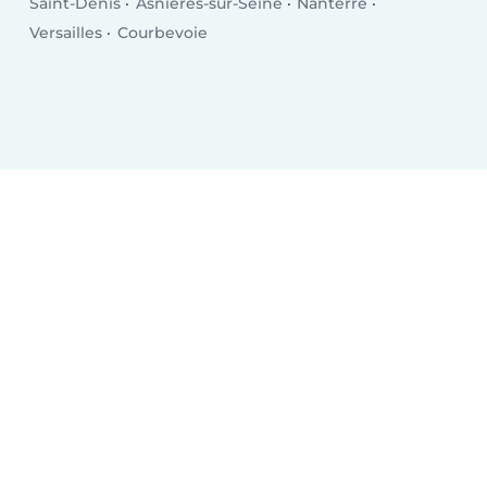
Saint-Denis
Asnières-sur-Seine
Nanterre
Versailles
Courbevoie