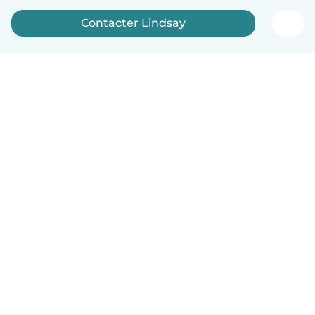
Contacter Lindsay
Français
Comment ça marche
Aide
Conditions et confidentialité
Tarifs
Coordonnées de l'entreprise
Babysits pour les entreprises
Les normes communautaires