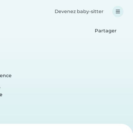
Devenez baby-sitter
Partager
lence
e
e