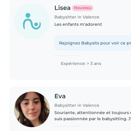
Lisea
Nouveau
Babysitter in Valence
Les enfants m'adorent
Rejoignez Babysits pour voir ce pr
Expérience: > 3 ans
Eva
Babysitter in Valence
Souriante, attentionnée et toujour
suis passionnée par le babysitting.
gardé mes cousins/ cousine à l'âge d
j'adore m'occuper..