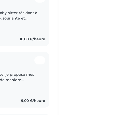
baby-sitter résidant à
, souriante et
x besoins et au
10,00 €/heure
, de manière
 J'ai de
9,00 €/heure