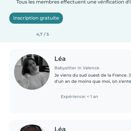
Tous les membres effectuent une vérification d'i
Inscription gratuite
4,7 / 5
Léa
Babysitter in Valence
Je viens du sud ouest de la France. 
d'un an de moins que moi, on s'ente
partie à Valence faire mes études en 
donc seule..
Expérience: < 1 an
Léa