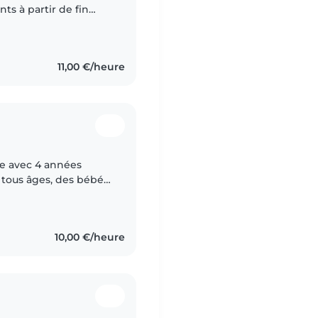
ts à partir de fin
de l'année scolaire.
11,00 €/heure
ée avec 4 années
 tous âges, des bébés
, calme et patiente,
10,00 €/heure