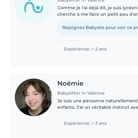
Babysitter in Valence
Comme je l'ai déjà dit, je suis lycé
cherche à me faire un petit peu d'
financer une partie de mes études 🧑⚕
fais du violon..
Rejoignez Babysits pour voir ce pr
Expérience: > 2 ans
Noémie
Babysitter in Valence
Je suis une personne naturellement à
enfants. J'ai un véritable instinct av
crée facilement, ils me font rapide
j'adore passer..
Expérience: > 3 ans