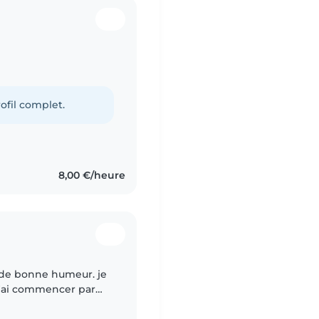
ofil complet.
8,00 €/heure
s de bonne humeur. je
 J'ai commencer par
e 14 ans . Depuis