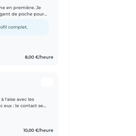
enne en première. Je
argent de poche pour
️. A côté du lycée, je
ofil complet.
8,00 €/heure
 l'aise avec les
ec eux : le contact se
ment confiance et
10,00 €/heure