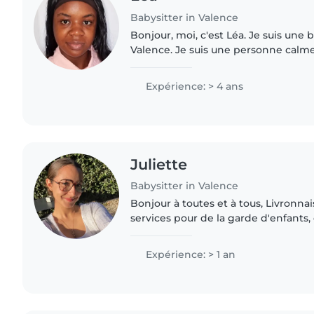
Babysitter in Valence
Bonjour, moi, c'est Léa. Je suis une 
Valence. Je suis une personne calme
patiente. Je m'adapte facilement au
rythme de chaque enfant..
Expérience: > 4 ans
Juliette
Babysitter in Valence
Bonjour à toutes et à tous, Livronnaise, je propose mes
services pour de la garde d'enfants
ponctuelle ou régulière selon vos besoins.
l'expérience auprès des..
Expérience: > 1 an