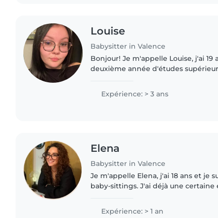
Louise
Babysitter in Valence
Bonjour! Je m'appelle Louise, j'ai 19 ans et je suis en
deuxième année d'études supérieurs. Je propose 
services de baby-sitting avec plaisir et série
d'expérience,..
Expérience: > 3 ans
Elena
Babysitter in Valence
Je m'appelle Elena, j'ai 18 ans et je 
baby-sittings. J'ai déjà une certaine
enfants grâce à des stages en école 
plusieurs..
Expérience: > 1 an