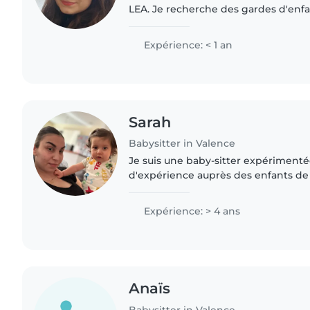
LEA. Je recherche des gardes d'enfan
août et suis disponible tout au long 
Sérieuse,..
Expérience: < 1 an
Sarah
Babysitter in Valence
Je suis une baby-sitter expériment
d'expérience auprès des enfants de
aux adolescents. Je suis responsable
ce qui me permet..
Expérience: > 4 ans
Anaïs