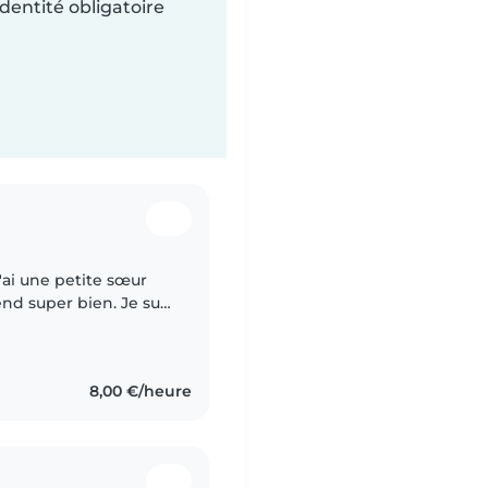
dentité obligatoire
J'ai une petite sœur
nd super bien. Je suis
bijouterie, je vis
8,00 €/heure