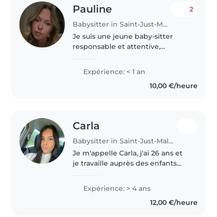
Pauline
2
Babysitter in Saint-Just-Malmont
Je suis une jeune baby-sitter
responsable et attentive,
fraîchement diplômée en
sciences pour la santé. J'adore
Expérience: < 1 an
lire, jouer de la musique et
10,00 €/heure
partager des jeux avec les
enfants. Je..
Carla
Babysitter in Saint-Just-Malmont
Je m'appelle Carla, j'ai 26 ans et
je travaille auprès des enfants
depuis plusieurs années. J'ai été
animatrice en centre pendant 2
Expérience: > 4 ans
ans auprès d'enfants, puis ATSEM
12,00 €/heure
pendant 4 ans en..