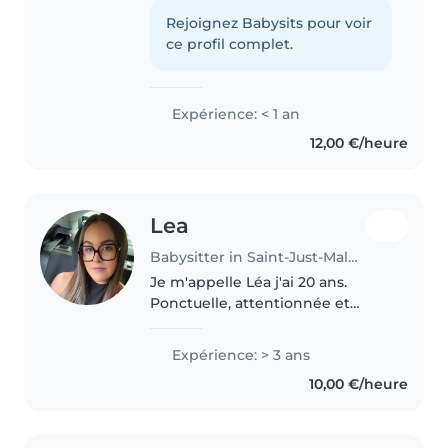
suivi une formation en accueil
des jeunes enfants. Je propose
Rejoignez Babysits pour voir
des activités ludiques comme le
ce profil complet.
dessin ou la lecture pour..
Expérience: < 1 an
12,00 €/heure
Lea
Babysitter in Saint-Just-Malmont
Je m'appelle Léa j'ai 20 ans.
Ponctuelle, attentionnée et
ayant le sens des responsabilités,
je saurais m'adapter à vos
Expérience: > 3 ans
besoins et surtout aux
10,00 €/heure
personnalités et aux attentes de
vos..