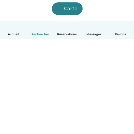
Carte
Accueil
Rechercher
Réservations
Messages
Favoris
Français
Comment ça marche
Aide
Conditions et confidentialité
Tarifs
Coordonnées de l'entreprise
Babysits pour les entreprises