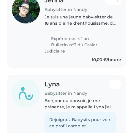
Jenna
1
Babysitter in Nandy
Je suis une jeune baby-sitter de
18 ans pleine d'enthousiasme, de
responsabilité et de patience.
Bien que je n'ai que peu
Expérience: < 1 an
d'expérience professionnelle
Bulletin n°3 du Casier
pour le moment, j'ai beaucoup..
Judiciaire
10,00 €/heure
Lyna
Babysitter in Nandy
Bonjour ou bonsoir, je me
présente, je m'appelle Lyna j'ai
actuellement 16ans et 17ans le
5septembre. J'ai décidé de
Rejoignez Babysits pour voir
postuler en tant que babysitter
ce profil complet.
car premièrement : j'aime