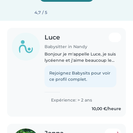
4,7 / 5
Luce
Babysitter in Nandy
Bonjour je m'appelle Luce, je suis
lycéenne et j'aime beaucoup les
enfants. J'ai notamment
plusieurs expériences auprès des
Rejoignez Babysits pour voir
enfants. Cette été j'ai participé
ce profil complet.
aux chantiers jeune de..
Expérience: > 2 ans
10,00 €/heure