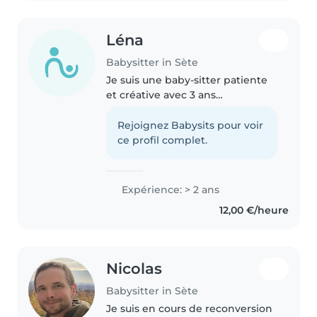
Léna
Babysitter in Sète
Je suis une baby-sitter patiente
et créative avec 3 ans
d'expérience en garde d'enfants,
principalement avec des enfants
Rejoignez Babysits pour voir
d'âge scolaire (6 à 12 ans). Je
ce profil complet.
parle couramment français et..
Expérience: > 2 ans
12,00 €/heure
Nicolas
Babysitter in Sète
Je suis en cours de reconversion