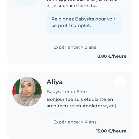
et je souhaite faire du
babysitting. Sérieuse, patiente et
responsable, j'aime m'occuper
Rejoignez Babysits pour voir
des enfants et veiller à leur bien-
ce profil complet.
être. Je suis une personne..
Expérience: > 2 ans
13,00 €/heure
Aliya
Babysitter in Sète
Bonjour ! Je suis étudiante en
architecture en Angleterre, et je
fais du babysitting depuis
maintenant 4 ans. Étant l'aînée
Expérience: > 4 ans
de ma famille, j'ai toujours eu
15,00 €/heure
l'habitude de m'occuper..