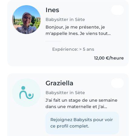
Ines
Babysitter in Sète
Bonjour, je me présente, je
m'appelle Ines. Je viens tout
juste de terminer ma formation
d'éducatrice spécialisée et je suis
Expérience: > 5 ans
actuellement à la recherche d'un
12,00 €/heure
complément d'emploi en..
Graziella
Babysitter in Sète
J'ai fait un stage de une semaine
dans une maternelle et j'ai
alterné avec un centre aéré. J'ai
fait un stage de deux semaines
Rejoignez Babysits pour voir
dans un collège. Les enfants
ce profil complet.
mon toujours apprécié !