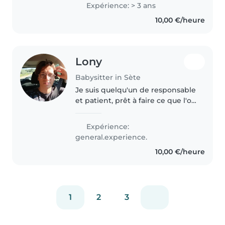
possède déjà plusieurs
Expérience: > 3 ans
expériences en baby-sitting
10,00 €/heure
réalisé au sein de mon
entourage ou même..
Lony
Babysitter in Sète
Je suis quelqu'un de responsable
et patient, prêt à faire ce que l'on
me demande. Je suis en
disposition toute la semaine à
Expérience:
n'importe quel horaire. J'ai très
general.experience.
souvent gardé mes jeunes..
10,00 €/heure
1
2
3