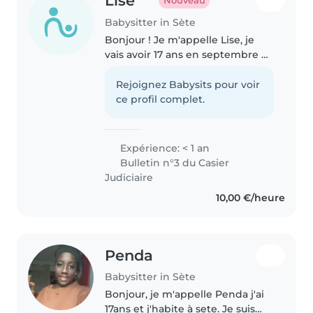
Lise
Nouveau
Babysitter in Sète
Bonjour ! Je m'appelle Lise, je
vais avoir 17 ans en septembre et
je suis une personne sérieuse,
responsable et bienveillante. J'ai
Rejoignez Babysits pour voir
déjà de l'expérience dans la
ce profil complet.
garde d'enfants, et..
Expérience: < 1 an
Bulletin n°3 du Casier
Judiciaire
10,00 €/heure
Penda
Babysitter in Sète
Bonjour, je m'appelle Penda j'ai
17ans et j'habite à sete. Je suis