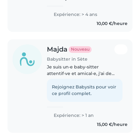
dans le monde du baby sitting
depuis l'âge de mes 10ans car
Expérience: > 4 ans
c'est mon métier de rêve depuis
10,00 €/heure
que je suis petite. Je..
Majda
Nouveau
Babysitter in Sète
Je suis un·e baby-sitter
attentif·ve et amical·e, j'ai de
l'expérience auprès des tout-
petits. gentille et patiente,
Rejoignez Babysits pour voir
j'adore m'occuper des enfants et
ce profil complet.
des bébés. Je suis a l'aise avec..
Expérience: > 1 an
15,00 €/heure