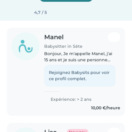
4,7 / 5
Manel
Babysitter in Sète
Bonjour, Je m'appelle Manel, j'ai
15 ans et je suis une personne
sérieuse, responsable et
motivée. J'aime beaucoup
Rejoignez Babysits pour voir
m'occuper des enfants et passer
ce profil complet.
du temps avec eux. Je suis
quelqu'un..
Expérience: > 2 ans
10,00 €/heure