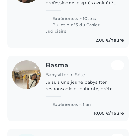
professionnelle après avoir été
assistant familial pendant 5 ans.
Je me suis occupé d'enfant allant
Expérience: > 10 ans
de 2 mois à 12 ans à mon
Bulletin n°3 du Casier
domicile et à temps plein...
Judiciaire
12,00 €/heure
Basma
Babysitter in Sète
Je suis une jeune babysitter
responsable et patiente, prête à
s'occuper de vos enfants avec
bienveillance. Je parle un peu
Expérience: < 1 an
anglais, arabe et français, ce qui
10,00 €/heure
peut être un atout pour..