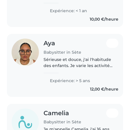
Expérience: < 1 an
10,00 €/heure
Aya
Babysitter in Sète
Sérieuse et douce, j'ai l'habitude
des enfants. Je varie les activités
pour stimuler leur éveil, prépare
des repas équilibrés, propose
Expérience: > 5 ans
une aide aux devoirs et veille à
12,00 €/heure
maintenir un..
Camelia
Babysitter in Sète
Je m'appelle Camelia, j'ai 16 ans