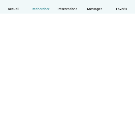
Accueil
Rechercher
Réservations
Messages
Favoris
Français
Comment ça marche
Aide
Conditions et confidentialité
Tarifs
Coordonnées de l'entreprise
Babysits pour les entreprises
Les normes communautaires