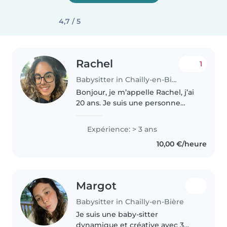
4,7 / 5
Rachel
1
Babysitter in Chailly-en-Bière
Bonjour, je m’appelle Rachel, j’ai
20 ans. Je suis une personne
calme, responsable et
bienveillante, avec une
Expérience: > 3 ans
formation en premiers secours
10,00 €/heure
en santé mentale. J’aime
m’occuper des enfants,..
Margot
Babysitter in Chailly-en-Bière
Je suis une baby-sitter
dynamique et créative avec 3