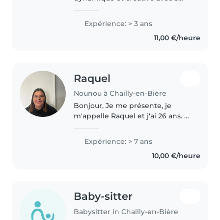
ans d'expérience en garde
d'enfants, spécialisée dans les
Expérience: > 3 ans
enfants d'âge préscolaire,
11,00 €/heure
scolaire et adolescents. Je parle
français..
Raquel
Nounou à Chailly-en-Bière
Bonjour, Je me présente, je
m'appelle Raquel et j'ai 26 ans. Je
suis nounou à domicile depuis
maintenant six ans, j'ai effectué
Expérience: > 7 ans
ma première garde à domicile
10,00 €/heure
en novembre 2020. depuis..
Baby-sitter
Babysitter in Chailly-en-Bière