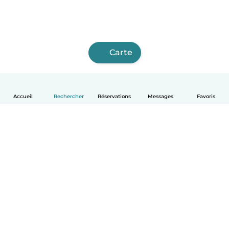
Carte
Accueil
Rechercher
Réservations
Messages
Favoris
Français
Comment ça marche
Aide
Conditions et confidentialité
Tarifs
Coordonnées de l'entreprise