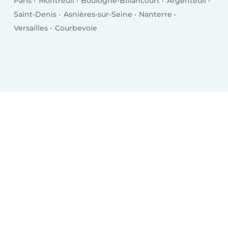
Paris
Montreuil
Boulogne-Billancourt
Argenteuil
Saint-Denis
Asnières-sur-Seine
Nanterre
Versailles
Courbevoie